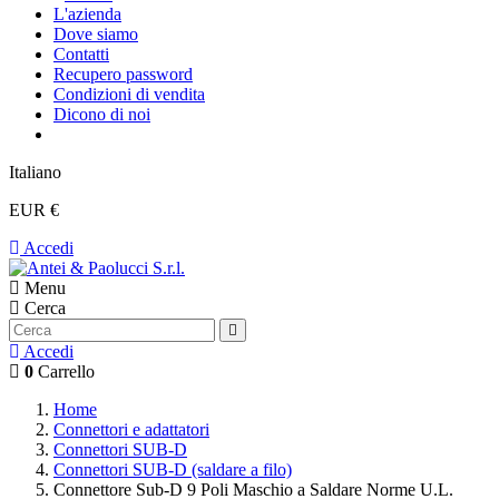
L'azienda
Dove siamo
Contatti
Recupero password
Condizioni di vendita
Dicono di noi
Italiano
EUR €
Accedi
Menu
Cerca
Accedi
0
Carrello
Home
Connettori e adattatori
Connettori SUB-D
Connettori SUB-D (saldare a filo)
Connettore Sub-D 9 Poli Maschio a Saldare Norme U.L.