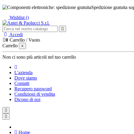
Spedizione gratuita so
Wishlist (
)
Accedi
0
Carrello
/
Vuoto
Carrello
×
Non ci sono più articoli nel tuo carrello
L'azienda
Dove siamo
Contatti
Recupero password
Condizioni di vendita
Dicono di noi
Home