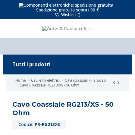
Spedizione gratuita sopra i 90 €
Wishlist (
)
Tutti i prodotti
Home
Cavi e fili elettrici
Cavi coassiali RF e video
Cavo Coassiale RG213/XS - 50 Ohm
Cavo Coassiale RG213/XS - 50
Ohm
Codice:
PR-RG213XS