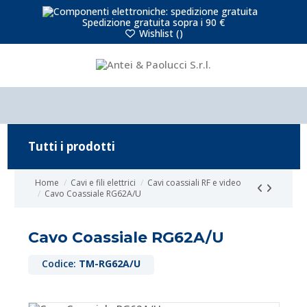
Spedizione gratuita sopra i 90 €
Wishlist (
)
Tutti i prodotti
Home
Cavi e fili elettrici
Cavi coassiali RF e video
Cavo Coassiale RG62A/U
Cavo Coassiale RG62A/U
Codice:
TM-RG62A/U