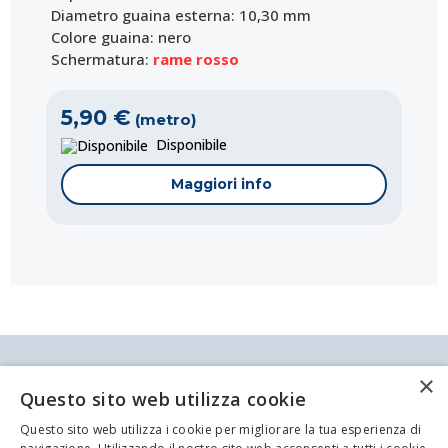
Diametro guaina esterna: 10,30 mm
Colore guaina: nero
Schermatura:
rame rosso
5,90 €
(metro)
Disponibile
Maggiori info
Antei & Paolucci S.r.l. Via Bologna, 70 A-B-C-D La
×
Spezia
Questo sito web utilizza cookie
P.IVA/C.F. 00209350115 Capitale sociale: €
84.500,00 Azienda iscritta al registro delle imprese
Questo sito web utilizza i cookie per migliorare la tua esperienza di
di La Spezia con il numero REA 62679
Codice:
Codice:
Codice:
Codice:
Codice:
Codice:
Codice:
Codice:
Codice:
MI-RGB-75-BLU
PR-RG214UMIL
PR-RG59LS
CM-RG316/U
CM-RG174/U
CM-RG188A/U
PR-RG58C/UMIL
CX-RG223
CM-RG178B/U