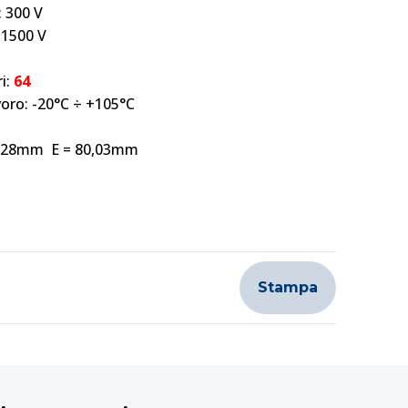
: 300 V
 1500 V
i:
64
oro: -20°C ÷ +105°C
84,28mm E = 80,03mm
Stampa