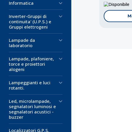
Informatica
D
M
Inverter-Gruppi di
continuita' (U.P.S.) e
Gruppi elettrogeni
Lampade da
laboratorio
Lampade, plafoniere,
torce e proiettori
alogeni
Lampeggianti e luci
Codice:
Codice:
ET-6
ET-6
rotanti.
Cavo Flat 1
Cavo Flat 2
Led, microlampade,
Grigio
Grigio
segnalatori luminosi e
Passo: 1,27m
Passo: 1,27m
segnalatori acustici -
buzzer
Tensione di la
Tensione di la
Tensione di pr
Tensione di pr
Localizzatori G.P.S.
Portata: 1 A
Portata: 1 A