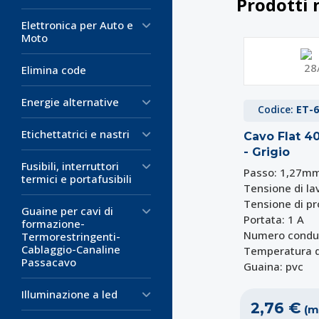
Prodotti 
Elettronica per Auto e
Moto
Elimina code
Energie alternative
Codice:
ET-6
Etichettatrici e nastri
Cavo Flat 4
- Grigio
Fusibili, interruttori
Passo: 1,27m
termici e portafusibili
Tensione di la
Tensione di pr
Guaine per cavi di
Portata: 1 A
formazione-
Numero condut
Termorestringenti-
Cablaggio-Canaline
Temperatura di
Passacavo
Guaina: pvc
Illuminazione a led
2,76 €
(m