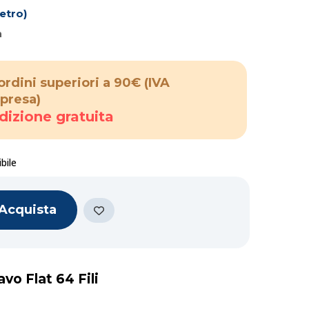
etro)
a
ordini superiori a 90€
(IVA
presa)
dizione gratuita
bile
Acquista
avo Flat 64 Fili