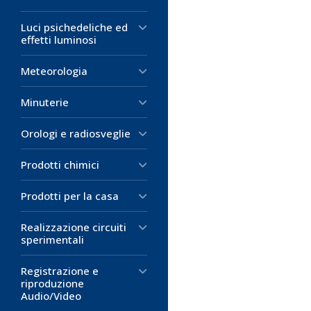
Numero condut
Numero condut
Luci psichedeliche ed
Temperatura di
Temperatura di
effetti luminosi
Guaina: pvc
Guaina: pvc
Meteorologia
0,96 €
1,58 €
(me
(m
Minuterie
D
D
M
M
Orologi e radiosveglie
Prodotti chimici
Prodotti per la casa
Realizzazione circuiti
sperimentali
Registrazione e
riproduzione
Audio/Video