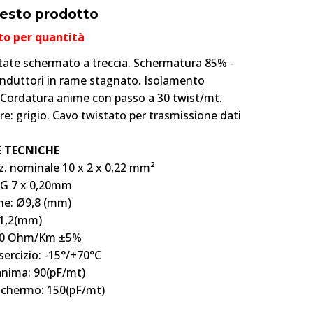
uesto prodotto
nto per quantità
tate schermato a treccia. Schermatura 85% -
nduttori in rame stagnato. Isolamento
 Cordatura anime con passo a 30 twist/mt.
re: grigio. Cavo twistato per trasmissione dati
E TECNICHE
. nominale 10 x 2 x 0,22 mm²
G 7 x 0,20mm
ne: Ø9,8 (mm)
Ø1,2(mm)
: 90 Ohm/Km ±5%
ercizio: -15°/+70°C
nima: 90(pF/mt)
schermo: 150(pF/mt)