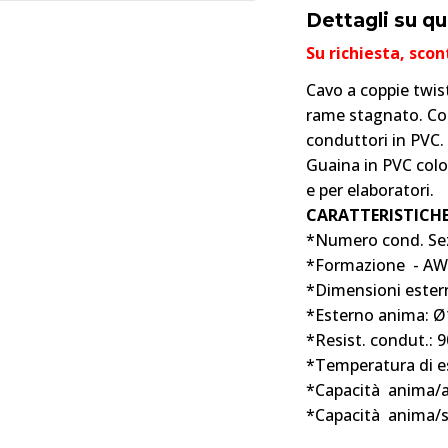
Dettagli su q
Su richiesta, sco
Cavo a coppie twis
rame stagnato. Co
conduttori in PVC.
Guaina in PVC colo
e per elaboratori.
CARATTERISTICH
*Numero cond. Sez
*Formazione - AW
*Dimensioni ester
*Esterno anima: 
*Resist. condut.
*Temperatura di es
*Capacità anima/a
*Capacità anima/