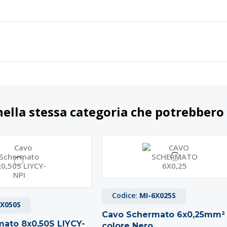
nella stessa categoria che potrebbero 
Codice:
MI-6X025S
8X050S
Cavo Schermato 6x0,25mm²
ato 8x0,50S LIYCY-
colore Nero