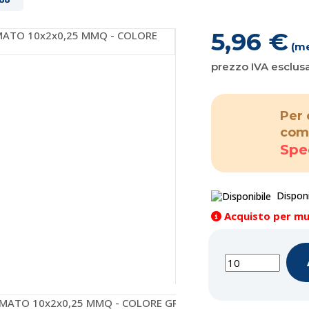
5,96 €
(me
prezzo IVA esclus
Per 
com
Spe
Disponi
Acquisto per mul