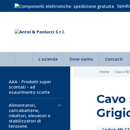
Spediz
L'azienda
Dove siamo
Contatti
Home
Cavi e fili
AAA - Prodotti super
scontati - ad
esaurimento scorte
Cavo
Alimentatori,
Grigi
caricabatterie,
riduttori, elevatori e
stabilizzatori di
tensione.
Codice:
MI-C1