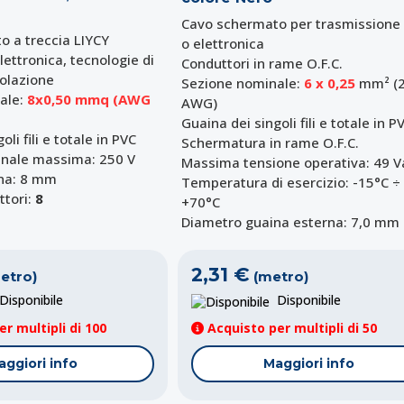
Cavo schermato per trasmissione 
 a treccia LIYCY
o elettronica
elettronica, tecnologie di
Conduttori in rame O.F.C.
golazione
Sezione nominale:
6 x 0,25
mm² (
ale:
8x0,50 mmq (AWG
AWG)
Guaina dei singoli fili e totale in P
li fili e totale in PVC
Schermatura in rame O.F.C.
nale massima: 250 V
Massima tensione operativa: 49 V
na: 8 mm
Temperatura di esercizio: -15°C ÷
tori:
8
+70°C
Diametro guaina esterna: 7,0 mm
2,31 €
etro)
(metro)
isponibile
Disponibile
r multipli di 100
Acquisto per multipli di 50
aggiori info
Maggiori info