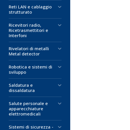
Diametro guai
Guaina esterna
Temperatura di
Reti LAN e cablaggio
Tensione massi
+70°C
strutturato
Capacità anim
Diametro guai
0,58 €
(m
Capacità anim
Ricevitori radio,
D
Sconti ulterio
Ricetrasmettitori e
4,41 €
(m
Interfoni
Acquisto pe
D
1,50 €
(me
M
Rivelatori di metalli
Acquisto pe
D
Metal detector
M
Acquisto pe
Robotica e sistemi di
sviluppo
M
Saldatura e
dissaldatura
Salute personale e
apparecchiature
elettromedicali
Sistemi di sicurezza -