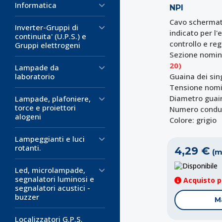
Informatica
NPI
Cavo schermato
Inverter-Gruppi di
indicato per l'
continuita' (U.P.S.) e
controllo e re
Gruppi elettrogeni
Sezione nomin
20)
Lampade da
laboratorio
Guaina dei singo
Tensione nomi
Diametro guai
Lampade, plafoniere,
torce e proiettori
Numero condut
alogeni
Colore: grigio
Lampeggianti e luci
rotanti.
4,29 €
(m
D
Led, microlampade,
segnalatori luminosi e
Acquisto pe
segnalatori acustici -
buzzer
M
Localizzatori G.P.S.