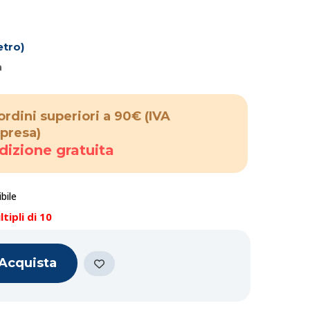
tro)
a
ordini superiori a 90€
(IVA
presa)
dizione gratuita
bile
tipli di 10
Acquista