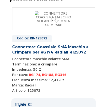
Codice:
ET-7-1923
Pinza Crimpatrice per Connettori
Coassiali per Cavo RG174, RG179, RG188,
RG178, RG316
Codice:
RR-125072
Pinza a cremagliera per crimpare i connettori
Connettore Coassiale SMA Maschio a
coassiali
Crimpare per RG174 Radiall R125072
Modello: HT-336J
Connettore maschio volante SMA
Per connettori: BNC -F - SMA -FME - N - TNC -
Terminazione:
a crimpare
UHF - MINI UHF
Impedenza: 50 Ω
Adatta ai cavi: RG122,
RG174
,
RG179
, RG180,
Per cavo:
RG174, RG188, RG316
RG187,
RG188
, RG195, FIBRA OTTICA, RG178 &
Frequenza massima: 12,4 GHz
RG316
Marca: Radiall
Impugnatura rivestita in pvc colore arancione
Articolo: 125072
Corpo: acciaio temperato
Lunghezza: 236 mm
11,55 €