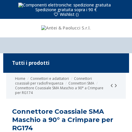
Spedizione gratuita sopra i 90 €
Wishlist (
)
Tutti i prodotti
Home
Connettori e adattatori
Connettori
coassiali per radiofrequenza
Connettori SMA
Connettore Coassiale SMA Maschio a 90° a Crimpare
per RG174
Connettore Coassiale SMA
Maschio a 90° a Crimpare per
RG174