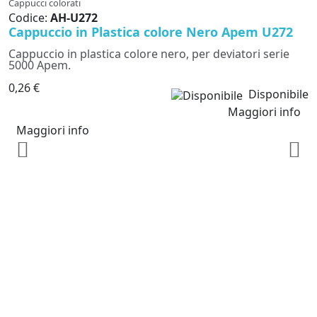
Cappucci colorati
Codice:
AH-U272
Cappuccio in Plastica colore Nero Apem U272
Cappuccio in plastica colore nero, per deviatori serie
5000 Apem.
0,26 €
Disponibile
Maggiori info
Maggiori info
Ca
C
C
C
5
0