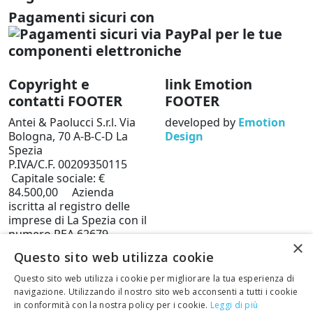
Pagamenti sicuri con
Copyright e
link Emotion
contatti FOOTER
FOOTER
Antei & Paolucci S.r.l. Via
developed by
Emotion
Bologna, 70 A-B-C-D La
Design
Spezia
P.IVA/C.F. 00209350115
Capitale sociale: €
84.500,00 Azienda
iscritta al registro delle
imprese di La Spezia con il
numero REA 62679
×
Privacy policy
Cookie
Questo sito web utilizza cookie
Policy
Questo sito web utilizza i cookie per migliorare la tua esperienza di
Telefono: 0187 502359
navigazione. Utilizzando il nostro sito web acconsenti a tutti i cookie
Scrivi una mail al nostro
in conformità con la nostra policy per i cookie.
Leggi di più