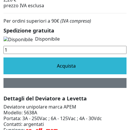
prezzo IVA esclusa
Per ordini superiori a 90€
(IVA compresa)
Spedizione gratuita
Disponibile
Acquista
Dettagli del Deviatore a Levetta
Deviatore unipolare marca APEM
Modello: 5638A
Portata: 3A - 250Vac ; 6A - 125V
ac ; 4A - 30Vdc
Contatti: argentati
Funzione:
on - off - mom