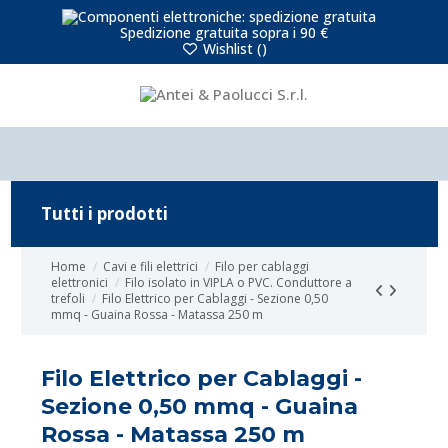
Spedizione gratuita sopra i 90 €
Wishlist (
)
Tutti i prodotti
Home
Cavi e fili elettrici
Filo per cablaggi
elettronici
Filo isolato in VIPLA o PVC. Conduttore a
trefoli
Filo Elettrico per Cablaggi - Sezione 0,50
mmq - Guaina Rossa - Matassa 250 m
Filo Elettrico per Cablaggi -
Sezione 0,50 mmq - Guaina
Rossa - Matassa 250 m