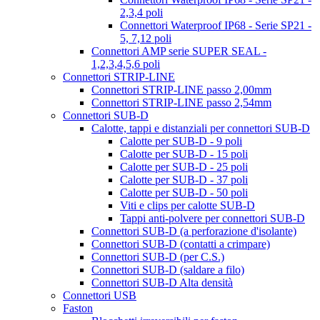
2,3,4 poli
Connettori Waterproof IP68 - Serie SP21 -
5, 7,12 poli
Connettori AMP serie SUPER SEAL -
1,2,3,4,5,6 poli
Connettori STRIP-LINE
Connettori STRIP-LINE passo 2,00mm
Connettori STRIP-LINE passo 2,54mm
Connettori SUB-D
Calotte, tappi e distanziali per connettori SUB-D
Calotte per SUB-D - 9 poli
Calotte per SUB-D - 15 poli
Calotte per SUB-D - 25 poli
Calotte per SUB-D - 37 poli
Calotte per SUB-D - 50 poli
Viti e clips per calotte SUB-D
Tappi anti-polvere per connettori SUB-D
Connettori SUB-D (a perforazione d'isolante)
Connettori SUB-D (contatti a crimpare)
Connettori SUB-D (per C.S.)
Connettori SUB-D (saldare a filo)
Connettori SUB-D Alta densità
Connettori USB
Faston