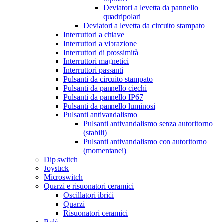
Deviatori a levetta da pannello
quadripolari
Deviatori a levetta da circuito stampato
Interruttori a chiave
Interruttori a vibrazione
Interruttori di prossimità
Interruttori magnetici
Interruttori passanti
Pulsanti da circuito stampato
Pulsanti da pannello ciechi
Pulsanti da pannello IP67
Pulsanti da pannello luminosi
Pulsanti antivandalismo
Pulsanti antivandalismo senza autoritorno
(stabili)
Pulsanti antivandalismo con autoritorno
(momentanei)
Dip switch
Joystick
Microswitch
Quarzi e risuonatori ceramici
Oscillatori ibridi
Quarzi
Risuonatori ceramici
Relè