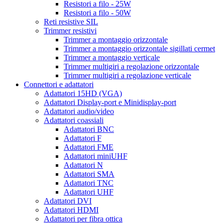
Resistori a filo - 25W
Resistori a filo - 50W
Reti resistive SIL
Trimmer resistivi
Trimmer a montaggio orizzontale
Trimmer a montaggio orizzontale sigillati cermet
Trimmer a montaggio verticale
Trimmer multigiri a regolazione orizzontale
Trimmer multigiri a regolazione verticale
Connettori e adattatori
Adattatori 15HD (VGA)
Adattatori Display-port e Minidisplay-port
Adattatori audio/video
Adattatori coassiali
Adattatori BNC
Adattatori F
Adattatori FME
Adattatori miniUHF
Adattatori N
Adattatori SMA
Adattatori TNC
Adattatori UHF
Adattatori DVI
Adattatori HDMI
Adattatori per fibra ottica