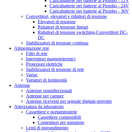
Caricabatterie per batterie al Piombo - 12V
Caricabatterie per batterie al Piombo - 24V
Caricabatterie per batterie al Piombo - 36V
Convertitori, elevatori e riduttori di tensione
Elevatori di tensione
Riduttori di tensione lineari
Riduttori di tensione switching-Convertitori DC-
DC
Stabilizzatori di tensione continua
Alimentazione rete
Filtri di rete
Interruttori magnetotermici
Protezioni elettriche
Stabilizzatori di tensione di rete
Variac
Variatori di luminosità
Antenne
Antenne omnidirezionali
Antenne per camper
Antenne riceventi per segnale digitale-terrestre
Attrezzatura da laboratorio
Cassettiere e portaminuterie
Cassettiere componibili
Contenitori per minuterie
Lenti di ingrandimento