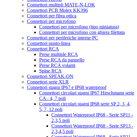
Connettori multipli MATE-N-LOK
Connettori PCB Molex KK396
Connettori per fibra ottica
Connettori per microfono
Connettori per microfono (tipo miniatura)
Connettori per microfono con ghiera filettata
Connettori per periferiche interne PC
Connettori punto-linea
Connettori RCA
Prese multiple RCA
Prese RCA da pannello
Prese RCA volanti
Spine RCA
Connettori SPEAK-ON
Connettori serie XLR
Connettori stagni IP67 e IP68 waterproof
Connettori circolari stagni IP67 Hirschmann serie
CA - 4, 7 poli
Connettori circolari stagni IP68 serie SP 2, 3, 4,
5, 7, 12 poli
Connettori Waterproof IP68 - Serie SP11 -
2,3,5 poli
Connettori Waterproof IP68 - Serie SP13 -
2,3,4,5 poli
Connettori Waterproof IP68 - Serie SP21 -