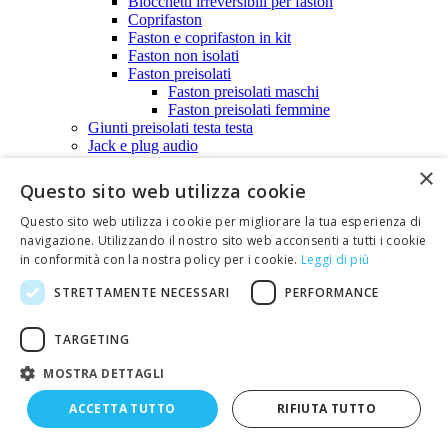
Blocchetti irreversibili per faston
Coprifaston
Faston e coprifaston in kit
Faston non isolati
Faston preisolati
Faston preisolati maschi
Faston preisolati femmine
Giunti preisolati testa testa
Jack e plug audio
Prese audio 2,5-6,3mm
×
Prese audio 2,5mm
Questo sito web utilizza cookie
Prese audio 3,5mm
Prese audio 6,3mm
Questo sito web utilizza i cookie per migliorare la tua esperienza di
Spine audio 2,5-6,3mm
navigazione. Utilizzando il nostro sito web acconsenti a tutti i cookie
Spine audio 2,5mm
in conformità con la nostra policy per i cookie.
Leggi di più
Spine audio 3,5mm
Spine audio 6,3mm
STRETTAMENTE NECESSARI
PERFORMANCE
Morsettiere
Morsettiere a vite da c.s. passo 5,08 maschio -
TARGETING
femmina
Morsettiere a vite da circuito stampato passo 5,08
MOSTRA DETTAGLI
mm
Morsettiere doppia fila passo 6,35mm
ACCETTA TUTTO
RIFIUTA TUTTO
Morsettiere doppia fila passo 9,52mm
Morsettiere doppia fila SHIMOCO FR330