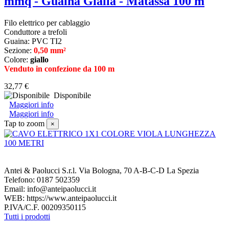
mmq - Guaina Gialla - Matassa 100 m
Filo elettrico per cablaggio
Conduttore a trefoli
Guaina: PVC TI2
Sezione:
0,50 mm²
Colore:
giallo
Venduto in confezione da 100 m
32,77 €
Disponibile
Maggiori info
Maggiori info
Tap to zoom
×
Antei & Paolucci S.r.l. Via Bologna, 70 A-B-C-D La Spezia
Telefono: 0187 502359
Email: info@anteipaolucci.it
WEB: https://www.anteipaolucci.it
P.IVA/C.F. 00209350115
Tutti i prodotti