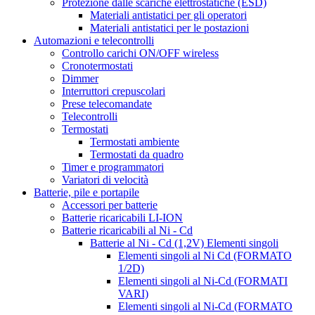
Protezione dalle scariche elettrostatiche (ESD)
Materiali antistatici per gli operatori
Materiali antistatici per le postazioni
Automazioni e telecontrolli
Controllo carichi ON/OFF wireless
Cronotermostati
Dimmer
Interruttori crepuscolari
Prese telecomandate
Telecontrolli
Termostati
Termostati ambiente
Termostati da quadro
Timer e programmatori
Variatori di velocità
Batterie, pile e portapile
Accessori per batterie
Batterie ricaricabili LI-ION
Batterie ricaricabili al Ni - Cd
Batterie al Ni - Cd (1,2V) Elementi singoli
Elementi singoli al Ni Cd (FORMATO
1/2D)
Elementi singoli al Ni-Cd (FORMATI
VARI)
Elementi singoli al Ni-Cd (FORMATO