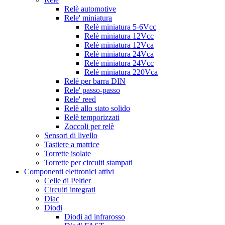
Relè automotive
Rele' miniatura
Relè miniatura 5-6Vcc
Relè miniatura 12Vcc
Relè miniatura 12Vca
Relè miniatura 24Vca
Relè miniatura 24Vcc
Relè miniatura 220Vca
Relè per barra DIN
Rele' passo-passo
Rele' reed
Relè allo stato solido
Relè temporizzati
Zoccoli per relè
Sensori di livello
Tastiere a matrice
Torrette isolate
Torrette per circuiti stampati
Componenti elettronici attivi
Celle di Peltier
Circuiti integrati
Diac
Diodi
Diodi ad infrarosso