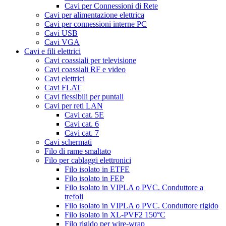
Cavi per Connessioni di Rete
Cavi per alimentazione elettrica
Cavi per connessioni interne PC
Cavi USB
Cavi VGA
Cavi e fili elettrici
Cavi coassiali per televisione
Cavi coassiali RF e video
Cavi elettrici
Cavi FLAT
Cavi flessibili per puntali
Cavi per reti LAN
Cavi cat. 5E
Cavi cat. 6
Cavi cat. 7
Cavi schermati
Filo di rame smaltato
Filo per cablaggi elettronici
Filo isolato in ETFE
Filo isolato in FEP
Filo isolato in VIPLA o PVC. Conduttore a
trefoli
Filo isolato in VIPLA o PVC. Conduttore rigido
Filo isolato in XL-PVF2 150°C
Filo rigido per wire-wrap