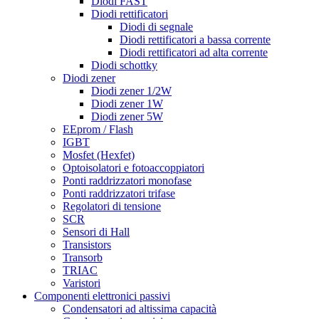
Diodi FAST
Diodi rettificatori
Diodi di segnale
Diodi rettificatori a bassa corrente
Diodi rettificatori ad alta corrente
Diodi schottky
Diodi zener
Diodi zener 1/2W
Diodi zener 1W
Diodi zener 5W
EEprom / Flash
IGBT
Mosfet (Hexfet)
Optoisolatori e fotoaccoppiatori
Ponti raddrizzatori monofase
Ponti raddrizzatori trifase
Regolatori di tensione
SCR
Sensori di Hall
Transistors
Transorb
TRIAC
Varistori
Componenti elettronici passivi
Condensatori ad altissima capacità