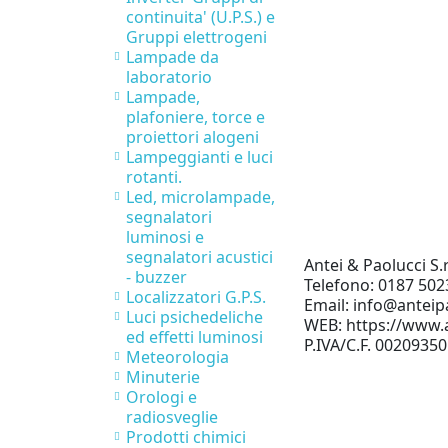
continuita' (U.P.S.) e
Gruppi elettrogeni
Lampade da
laboratorio
Lampade,
plafoniere, torce e
proiettori alogeni
Lampeggianti e luci
rotanti.
Led, microlampade,
segnalatori
luminosi e
segnalatori acustici
Antei & Paolucci S.r
- buzzer
Telefono: 0187 502
Localizzatori G.P.S.
Email: info@anteipa
Luci psichedeliche
WEB: https://www.a
ed effetti luminosi
P.IVA/C.F. 0020935
Meteorologia
Minuterie
Orologi e
radiosveglie
Prodotti chimici