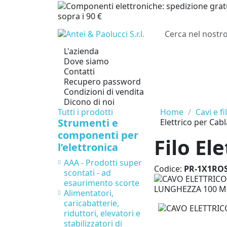
sopra i 90 €
L'azienda
Dove siamo
Contatti
Recupero password
Condizioni di vendita
Dicono di noi
Tutti i prodotti
Home
Cavi e fil
Strumenti e
Elettrico per Ca
componenti per
Filo El
l’elettronica
AAA - Prodotti super
Codice:
PR-1X1RO
scontati - ad
esaurimento scorte
Alimentatori,
caricabatterie,
riduttori, elevatori e
stabilizzatori di