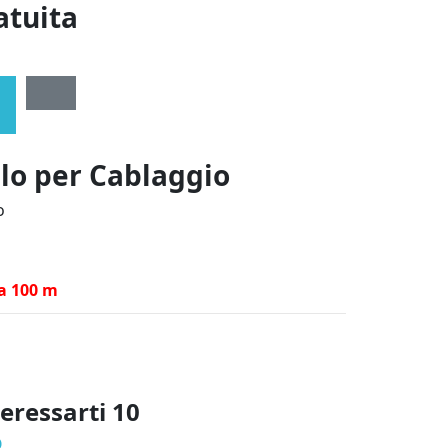
atuita
ilo per Cablaggio
o
a 100 m
teressarti
10