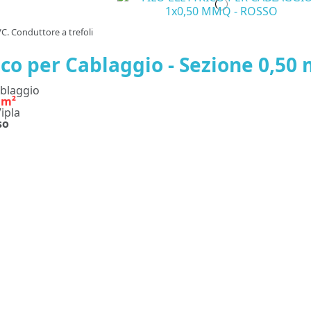
VC. Conduttore a trefoli
rico per Cablaggio - Sezione 0,50
ablaggio
mm²
ipla
so