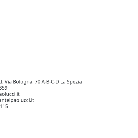
.l. Via Bologna, 70 A-B-C-D La Spezia
359
olucci.it
nteipaolucci.it
0115