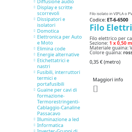
Diffusione audio
Display e scritte
scorrevoli
Filo isolato in VIPLA o P
Dissipatori e
Codice:
ET-6-6500
Filo Elett
isolatori
Domotica
Elettronica per Auto
Filo elettrico per c
e Moto
Sezione:
1 x 0,50 
Materiale guaina: V
Elimina code
Colore guaina:
ros
Energie alternative
Etichettatrici e
0,35 €
(metro)
nastri
Fusibili, interruttori
termici e
Maggiori info
portafusibili
Guaine per cavi di
formazione-
Termorestringenti-
Cablaggio-Canaline
Passacavo
Illuminazione a led
Informatica
Inverter-Gruppi di