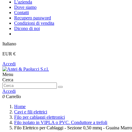
L'azienda
Dove siamo
Contatti
Recupero password
Condizioni di vendita
Dicono di noi
Italiano
EUR €
Accedi
Menu
Cerca
Accedi
0
Carrello
Home
Cavi e fili elettrici
Filo per cablaggi elettronici
Filo isolato in VIPLA o PVC. Conduttore a trefoli
Filo Elettrico per Cablaggi - Sezione 0,50 mmq - Guaina Marr