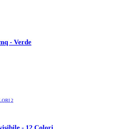
mmq - Verde
isibile - 12 Colori