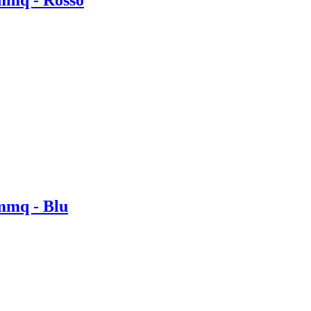
 mmq - Rosso
 mmq - Blu