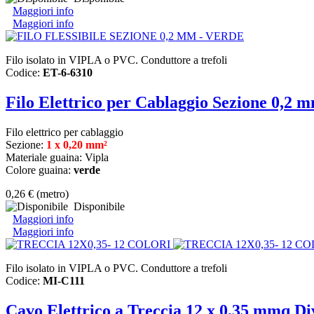
Maggiori info
Maggiori info
Filo isolato in VIPLA o PVC. Conduttore a trefoli
Codice:
ET-6-6310
Filo Elettrico per Cablaggio Sezione 0,2 
Filo elettrico per cablaggio
Sezione:
1 x 0,20 mm²
Materiale guaina: Vipla
Colore guaina:
verde
0,26 €
(metro)
Disponibile
Maggiori info
Maggiori info
Filo isolato in VIPLA o PVC. Conduttore a trefoli
Codice:
MI-C111
Cavo Elettrico a Treccia 12 x 0,35 mmq Div