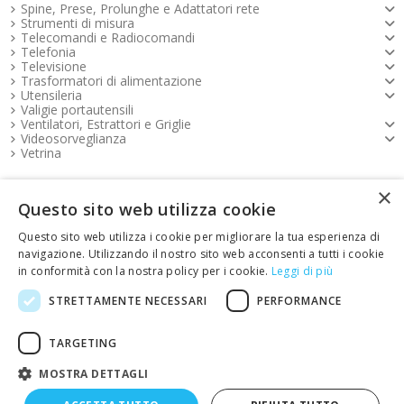
Spine, Prese, Prolunghe e Adattatori rete
Strumenti di misura
Telecomandi e Radiocomandi
Telefonia
Televisione
Trasformatori di alimentazione
Utensileria
Valigie portautensili
Ventilatori, Estrattori e Griglie
Videosorveglianza
Vetrina
×
Pagamenti FOOTER
Questo sito web utilizza cookie
Questo sito web utilizza i cookie per migliorare la tua esperienza di
Copyright e contatti FOOTER
navigazione. Utilizzando il nostro sito web acconsenti a tutti i cookie
in conformità con la nostra policy per i cookie.
Leggi di più
link Emotion FOOTER
STRETTAMENTE NECESSARI
PERFORMANCE
TARGETING
Restituisci articoli
MOSTRA DETTAGLI