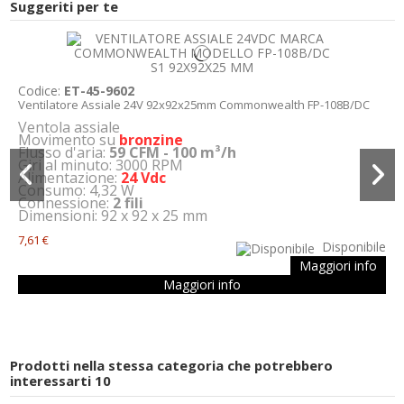
Suggeriti per te
Codice:
ET-45-9602
Ventilatore Assiale 24V 92x92x25mm Commonwealth FP-108B/DC
Ventola assiale
Movimento su
bronzine
Flusso d'aria:
59 CFM - 100 m³/h
Giri al minuto: 3000 RPM
Alimentazione:
24 Vdc
Consumo: 4,32 W
Connessione:
2 fili
Dimensioni: 92 x 92 x 25 mm
7,61 €
Disponibile
Maggiori info
Maggiori info
Prodotti nella stessa categoria che potrebbero
interessarti
10