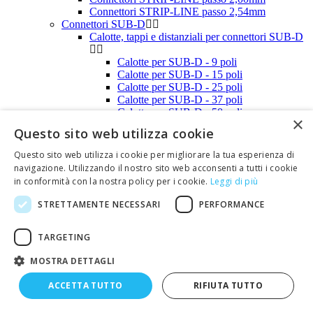
Connettori STRIP-LINE passo 2,54mm
Connettori SUB-D
Calotte, tappi e distanziali per connettori SUB-D
Calotte per SUB-D - 9 poli
Calotte per SUB-D - 15 poli
Calotte per SUB-D - 25 poli
Calotte per SUB-D - 37 poli
Calotte per SUB-D - 50 poli
×
Viti e clips per calotte SUB-D
Questo sito web utilizza cookie
Tappi anti-polvere per connettori SUB-D
Connettori SUB-D (a perforazione d'isolante)
Questo sito web utilizza i cookie per migliorare la tua esperienza di
Connettori SUB-D (contatti a crimpare)
navigazione. Utilizzando il nostro sito web acconsenti a tutti i cookie
Connettori SUB-D (per C.S.)
in conformità con la nostra policy per i cookie.
Leggi di più
Connettori SUB-D (saldare a filo)
Connettori SUB-D Alta densità
STRETTAMENTE NECESSARI
PERFORMANCE
Connettori USB
Faston
TARGETING
Blocchetti irreversibili per faston
Coprifaston
MOSTRA DETTAGLI
Faston e coprifaston in kit
Faston non isolati
ACCETTA TUTTO
RIFIUTA TUTTO
Faston preisolati
Faston preisolati maschi