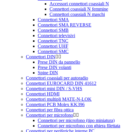
Accessori connettori coassiali N
Connettori coassiali N femmine
Connettori coassiali N maschi
Connettori SMA
Connettori SMA REVERSE
Connettori SMB
Connettori televisivi
Connettori TNC
Connettori UHF
Connettori SMC
Connettori DIN
Prese DIN da pannello
Prese DIN volanti
Spine DIN
Connettori coassiali per autoradio
Connettori EUROCARD DIN 41612
Connettori mini DIN / S-VHS
Connettori HDMI
Connettori multipli MATE-N-LOK
Connettori PCB Molex KK396
Connettori per fibra ottica
Connettori per microfono
Connettori per microfono (tipo miniatura)
Connettori per microfono con ghiera filettata
Connettori per periferiche interne PC