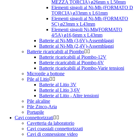
MEZZA TORCIA) ø26mm x L50mm
Elementi singoli al Ni-Mh (FORMATO D
TORCIA) ø33mm x L61mm
Elementi singoli al Ni-Mh (FORMATO
SC) ø23mm x L43mm
Elementi singoli Ni-Mh(FORMATO
4/5A) ø16,6mm x L43mm
Batterie al Ni-Mh (3,6V)-Assemblaggi
Batterie al Ni-Mh (2,4V)-Assemblaggi
Batterie ricaricabili al Piombo
Batterie ricaricabili al Piombo-12V
Batterie ricaricabili al Piombo-6V
Batterie ricaricabili al Piombo-Varie tensioni
Micropile a bottone
Pile al Litio
Batterie al Litio 3V
Batterie al Litio 3,6V
Batterie al Litio - Altre tensioni
Pile alcaline
Pile Zinco-Aria
Portapile
Cavi connettorizzati
Cavetteria da laboratorio
Cavi coassiali connettorizzati
Cavi di connessione video