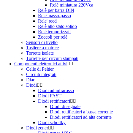
Relè miniatura 220Vca
Relè per barra DIN
Rele' passo-passo
Rele' reed
Relè allo stato solido
Relè temporizzati
Zoccoli per relè
Sensori di livello
Tastiere a matrice
Torrette isolate
Torrette per circuiti stampati
Componenti elettronici attivi
Celle di Peltier
Circuiti integrati
Diac
Diodi
Diodi ad infrarosso
Diodi FAST
Diodi rettificatori
Diodi di segnale
Diodi rettificatori a bassa corrente
Diodi rettificatori ad alta corrente
Diodi schottky
Diodi zener