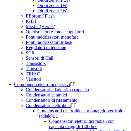
Diodi zener 1/2W
Diodi zener 1W
Diodi zener 5W
EEprom / Flash
IGBT
Mosfet (Hexfet)
Optoisolatori e fotoaccoppiatori
Ponti raddrizzatori monofase
Ponti raddrizzatori trifase
Regolatori di tensione
SCR
Sensori di Hall
Transistors
Transorb
TRIAC
Varistori
Componenti elettronici passivi
Condensatori ad altissima capacità
Condensatori ceramici
Condensatori di rifasamento
Condensatori elettrolitici
Condensatori elettrolitici a montaggio verticale
(radiale)
Condensatori elettrolitici radiali con
capacità magg.di 1.000uF