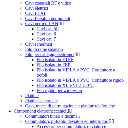
Cavi coassiali RF e video
Cavi elettrici
Cavi FLAT
Cavi flessibili per puntali
Cavi per reti LAN
Cavi cat. 5E
Cavi cat. 6
Cavi cat. 7
Cavi schermati
Filo di rame smaltato
Filo per cablaggi elettronici
Filo isolato in ETFE
Filo isolato in FEP
Filo isolato in VIPLA o PVC. Conduttore a
trefoli
Filo isolato in VIPLA o PVC. Conduttore rigido
Filo isolato in XL-PVF2 150°C
Filo rigido per wire-wrap
Piattine
Piattine schermate
Cavi, trecce di permutazione e piattine telefoniche
Componenti elettromeccanici
Commutatori binari e decimali
Commutatori, pulsanti, deviatori ed interruttori
Accessori per commutatori, deviatori e