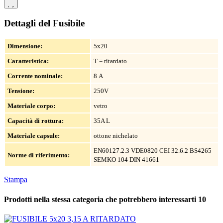
Dettagli del Fusibile
Dimensione:
5x20
Caratteristica:
T = ritardato
Corrente nominale:
8 A
Tensione:
250V
Materiale corpo:
vetro
Capacità di rottura:
35A L
Materiale capsule:
ottone nichelato
EN60127.2.3
VDE0820
CEI 32.6.2
BS4265
Norme di riferimento:
SEMKO 104
DIN 41661
Stampa
Prodotti nella stessa categoria che potrebbero interessarti
10