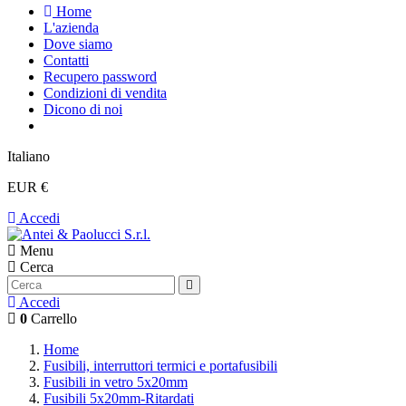
Home
L'azienda
Dove siamo
Contatti
Recupero password
Condizioni di vendita
Dicono di noi
Italiano
EUR €
Accedi
Menu
Cerca
Accedi
0
Carrello
Home
Fusibili, interruttori termici e portafusibili
Fusibili in vetro 5x20mm
Fusibili 5x20mm-Ritardati