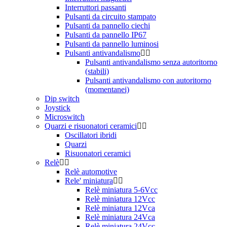
Interruttori passanti
Pulsanti da circuito stampato
Pulsanti da pannello ciechi
Pulsanti da pannello IP67
Pulsanti da pannello luminosi
Pulsanti antivandalismo
Pulsanti antivandalismo senza autoritorno
(stabili)
Pulsanti antivandalismo con autoritorno
(momentanei)
Dip switch
Joystick
Microswitch
Quarzi e risuonatori ceramici
Oscillatori ibridi
Quarzi
Risuonatori ceramici
Relè
Relè automotive
Rele' miniatura
Relè miniatura 5-6Vcc
Relè miniatura 12Vcc
Relè miniatura 12Vca
Relè miniatura 24Vca
Relè miniatura 24Vcc