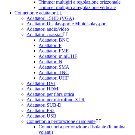
Trimmer multigiri a regolazione orizzontale
Trimmer multigiri a regolazione verticale
Connettori e adattatori
Adattatori 15HD (VGA)
Adattatori Display-port e Minidisplay-port
Adattatori audio/video
Adattatori coassiali
Adattatori BNC
Adattatori F
Adattatori FME
Adattatori miniUHF
Adattatori N
Adattatori SMA
Adattatori TNC
Adattatori UHF
Adattatori DVI
Adattatori HDMI
Adattatori per fibra ottica
Adattatori per microfono XLR
Adattatori SUB-D
Adattatori PS2
Adattatori USB
Connettori a perforazione di isolante
Connettori a perforazione d'isolante (femmina
volanti)