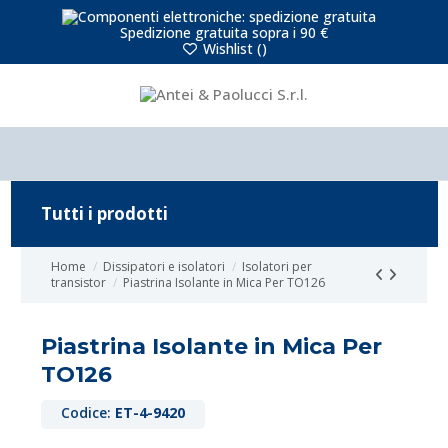
Spedizione gratuita sopra i 90 €
Wishlist (
)
Tutti i prodotti
Home
Dissipatori e isolatori
Isolatori per
transistor
Piastrina Isolante in Mica Per TO126
Piastrina Isolante in Mica Per
TO126
Codice:
ET-4-9420