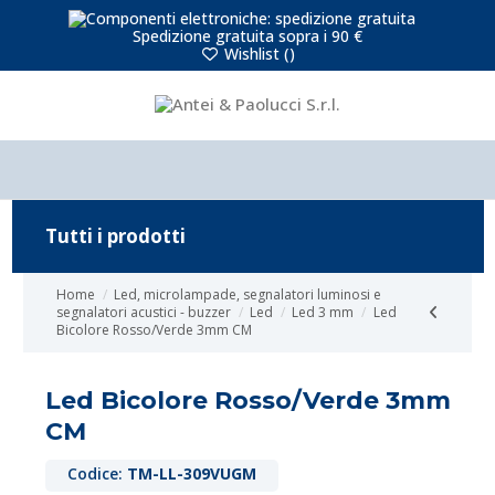
Spedizione gratuita sopra i 90 €
Wishlist (
)
Tutti i prodotti
Home
Led, microlampade, segnalatori luminosi e
segnalatori acustici - buzzer
Led
Led 3 mm
Led
Bicolore Rosso/Verde 3mm CM
Led Bicolore Rosso/Verde 3mm
CM
Codice:
TM-LL-309VUGM