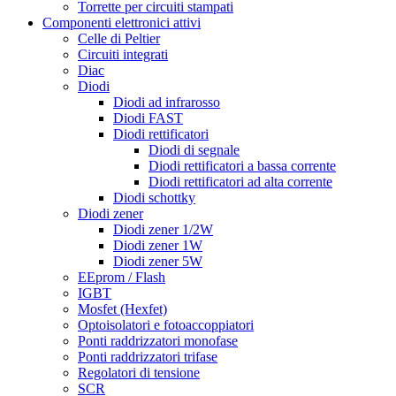
Torrette per circuiti stampati
Componenti elettronici attivi
Celle di Peltier
Circuiti integrati
Diac
Diodi
Diodi ad infrarosso
Diodi FAST
Diodi rettificatori
Diodi di segnale
Diodi rettificatori a bassa corrente
Diodi rettificatori ad alta corrente
Diodi schottky
Diodi zener
Diodi zener 1/2W
Diodi zener 1W
Diodi zener 5W
EEprom / Flash
IGBT
Mosfet (Hexfet)
Optoisolatori e fotoaccoppiatori
Ponti raddrizzatori monofase
Ponti raddrizzatori trifase
Regolatori di tensione
SCR