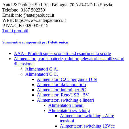
Antei & Paolucci S.r.l. Via Bologna, 70 A-B-C-D La Spezia
Telefono: 0187 502359
Email: info@anteipaolucci.it
WEB: https://www.anteipaolucci.it
P.IVA/C.F. 00209350115
Tutti i prodotti
Strumenti e componenti per l’elettronica
AAA - Prodotti super scontati - ad esaurimento scorte
Alimentatori, caricabatterie, riduttori, elevatori e stabilizzatori
di tensione.
Alimentatori C.A.
Alimentatori C.C.
Alimentatori C.C. per guida DIN
Alimentatori da laboratorio
Alimentatori interni per PC
Alimentatori Rete/USB +5V
Alimentatori switching e lineari
Alimentatori lineari
Alimentatori switching
Alimentatori switching - Altre
tensioni
Alimentatori switching 12Vcc