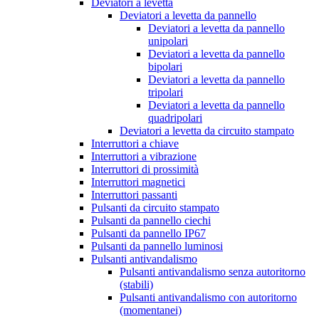
Deviatori a levetta
Deviatori a levetta da pannello
Deviatori a levetta da pannello
unipolari
Deviatori a levetta da pannello
bipolari
Deviatori a levetta da pannello
tripolari
Deviatori a levetta da pannello
quadripolari
Deviatori a levetta da circuito stampato
Interruttori a chiave
Interruttori a vibrazione
Interruttori di prossimità
Interruttori magnetici
Interruttori passanti
Pulsanti da circuito stampato
Pulsanti da pannello ciechi
Pulsanti da pannello IP67
Pulsanti da pannello luminosi
Pulsanti antivandalismo
Pulsanti antivandalismo senza autoritorno
(stabili)
Pulsanti antivandalismo con autoritorno
(momentanei)