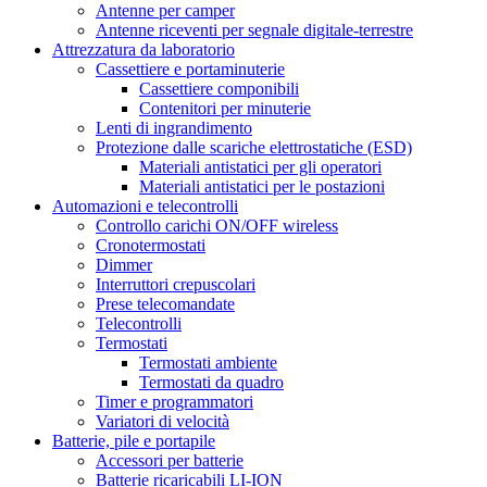
Antenne per camper
Antenne riceventi per segnale digitale-terrestre
Attrezzatura da laboratorio
Cassettiere e portaminuterie
Cassettiere componibili
Contenitori per minuterie
Lenti di ingrandimento
Protezione dalle scariche elettrostatiche (ESD)
Materiali antistatici per gli operatori
Materiali antistatici per le postazioni
Automazioni e telecontrolli
Controllo carichi ON/OFF wireless
Cronotermostati
Dimmer
Interruttori crepuscolari
Prese telecomandate
Telecontrolli
Termostati
Termostati ambiente
Termostati da quadro
Timer e programmatori
Variatori di velocità
Batterie, pile e portapile
Accessori per batterie
Batterie ricaricabili LI-ION