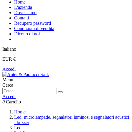
Home
L'azienda
Dove siamo
Contatti
Recupero password
Condizioni di vendita
Dicono di noi
Italiano
EUR €
Accedi
Menu
Cerca
Accedi
0
Carrello
Home
Led, microlampade, segnalatori luminosi e segnalatori acustici
- buzzer
Led