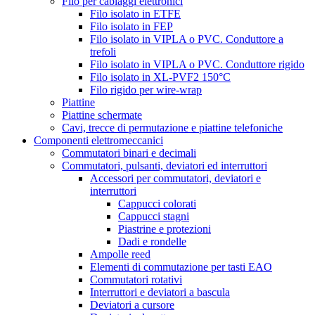
Filo per cablaggi elettronici
Filo isolato in ETFE
Filo isolato in FEP
Filo isolato in VIPLA o PVC. Conduttore a
trefoli
Filo isolato in VIPLA o PVC. Conduttore rigido
Filo isolato in XL-PVF2 150°C
Filo rigido per wire-wrap
Piattine
Piattine schermate
Cavi, trecce di permutazione e piattine telefoniche
Componenti elettromeccanici
Commutatori binari e decimali
Commutatori, pulsanti, deviatori ed interruttori
Accessori per commutatori, deviatori e
interruttori
Cappucci colorati
Cappucci stagni
Piastrine e protezioni
Dadi e rondelle
Ampolle reed
Elementi di commutazione per tasti EAO
Commutatori rotativi
Interruttori e deviatori a bascula
Deviatori a cursore