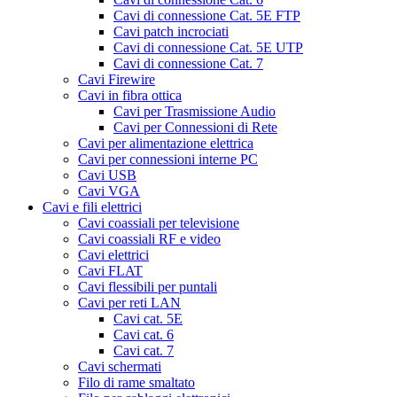
Cavi di connessione Cat. 5E FTP
Cavi patch incrociati
Cavi di connessione Cat. 5E UTP
Cavi di connessione Cat. 7
Cavi Firewire
Cavi in fibra ottica
Cavi per Trasmissione Audio
Cavi per Connessioni di Rete
Cavi per alimentazione elettrica
Cavi per connessioni interne PC
Cavi USB
Cavi VGA
Cavi e fili elettrici
Cavi coassiali per televisione
Cavi coassiali RF e video
Cavi elettrici
Cavi FLAT
Cavi flessibili per puntali
Cavi per reti LAN
Cavi cat. 5E
Cavi cat. 6
Cavi cat. 7
Cavi schermati
Filo di rame smaltato