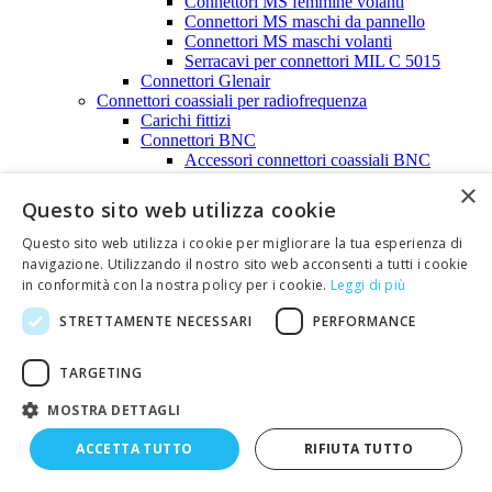
Connettori MS femmine volanti
Connettori MS maschi da pannello
Connettori MS maschi volanti
Serracavi per connettori MIL C 5015
Connettori Glenair
Connettori coassiali per radiofrequenza
Carichi fittizi
Connettori BNC
Accessori connettori coassiali BNC
Connettori coassiali BNC femmine
×
Connettori coassiali BNC maschi
Questo sito web utilizza cookie
Connettori F
Connettori FME
Questo sito web utilizza i cookie per migliorare la tua esperienza di
Connettori MINI-UHF
navigazione. Utilizzando il nostro sito web acconsenti a tutti i cookie
Connettori N
in conformità con la nostra policy per i cookie.
Leggi di più
Accessori connettori coassiali N
Connettori coassiali N femmine
STRETTAMENTE NECESSARI
PERFORMANCE
Connettori coassiali N maschi
Connettori SMA
TARGETING
Connettori SMA REVERSE
Connettori SMB
MOSTRA DETTAGLI
Connettori televisivi
Connettori TNC
ACCETTA TUTTO
RIFIUTA TUTTO
Connettori UHF
Connettori SMC