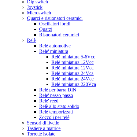
Dip switch
Joystick
Microswitch
Quarzi e risuonatori ceramici
Oscillatori ibridi
Quarzi
Risuonatori ceramici
Relè
Relè automotive
Rele' miniatura
Relè miniatura 5-6Vcc
Relè miniatura 12Vcc
Relè miniatura 12Vca
Relè miniatura 24Vca
Relè miniatura 24Vcc
Relè miniatura 220Vca
Relè per barra DIN
Rele' passo-passo
Rele' reed
Relè allo stato solido
Relè temporizzati
Zoccoli per relè
Sensori di livello
Tastiere a matrice
Torrette isolate