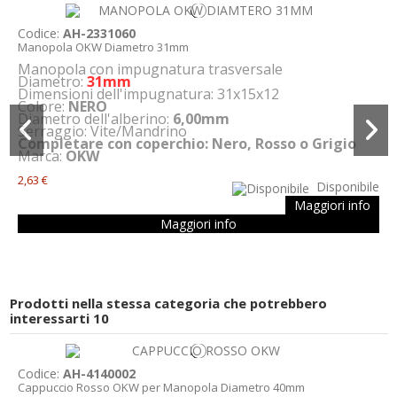
Codice:
AH-2331060
Manopola OKW Diametro 31mm
Manopola con impugnatura trasversale
Diametro:
31mm
Dimensioni dell'impugnatura: 31x15x12
Colore:
NERO
Diametro dell'alberino:
6,00mm
Serraggio: Vite/Mandrino
Completare con coperchio: Nero, Rosso o Grigio
Marca:
OKW
2,63 €
Disponibile
Maggiori info
Maggiori info
Prodotti nella stessa categoria che potrebbero
interessarti
10
Codice:
AH-4140002
Cappuccio Rosso OKW per Manopola Diametro 40mm