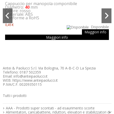
Cappuccio per manopola componibile
Diametro:
40
mm
Colore: rosso
Materiale: ABS
Conforme a RoHS
0,45 €
Disponibile
Maggiori info
Codice:
Codice:
AH-5031000
AH-5031008
Maggiori info
Cappuccio Nero OKW per Manopola Diametro 31mm
Cappuccio Grigio OKW per Manopola Diametro 31mm
Coperchio per manopola con Ø 31 mm
Cappuccio per manopola con Ø 31 mm
Colore:
Colore:
nero
grigio
Adatto per manopola
Adatto per manopola
OKW cod. AH-2331060
OKW cod. AH-2331060
0,25 €
0,25 €
Disponibile
Disponibile
Maggiori info
Maggiori info
Antei & Paolucci S.r.l. Via Bologna, 70 A-B-C-D La Spezia
Telefono: 0187 502359
Maggiori info
Maggiori info
Email: info@anteipaolucci.it
WEB: https://www.anteipaolucci.it
P.IVA/C.F. 00209350115
Tutti i prodotti
Strumenti e componenti per l’elettronica
AAA - Prodotti super scontati - ad esaurimento scorte
Alimentatori, caricabatterie, riduttori, elevatori e stabilizzatori di