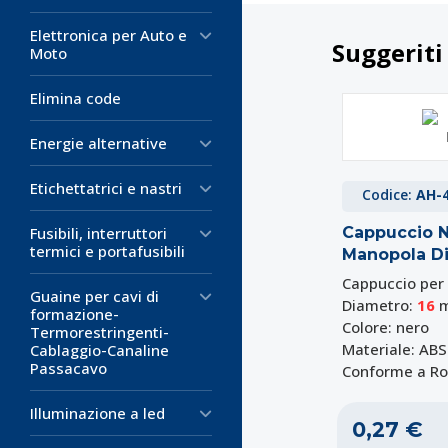
Elettronica per Auto e
Suggeriti
Moto
Elimina code
Energie alternative
Etichettatrici e nastri
Codice:
AH-
Fusibili, interruttori
Cappuccio 
termici e portafusibili
Manopola D
Cappuccio per
Guaine per cavi di
Diametro:
16
formazione-
Colore: nero
Termorestringenti-
Materiale: ABS
Cablaggio-Canaline
Passacavo
Conforme a R
Illuminazione a led
0,27 €