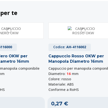
 per te
4116000
Codice:
AH-4116002
Nero OKW per
Cappuccio Rosso OKW per
iametro 16mm
Manopola Diametro 16mm
 manopola componibile
Cappuccio per manopola componib
mm
Diametro:
16
mm
Colore: rosso
Materiale: ABS
oHS
Conforme a RoHS
0,27 €