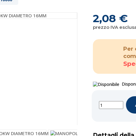
2,08 €
prezzo IVA esclus
Per 
com
Spe
Disponi
Dettagli dell