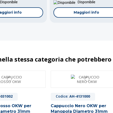
isponibile
Disponibile
aggiori info
Maggiori info
nella stessa categoria che potrebbero 
4216002
so OKW per Manopola
16mm
nopola componibile
5031002
Codice:
AH-4131000
mm
Rosso OKW per
Cappuccio Nero OKW per
iametro 31mm
Manopola Diametro 31mm