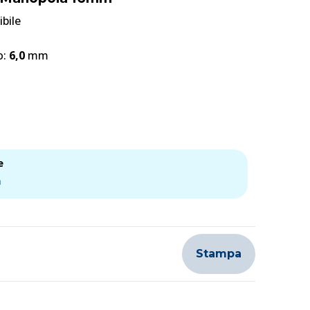
bile
o:
6,0
mm
e
a
Stampa