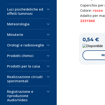
Coperchio per
Luci psichedeliche ed
Colore:
rosso
0,23 €
effetti luminosi
Adatto per ma
D
2331060
Meteorologia
M
Minuterie
0,54 €
Orologi e radiosveglie
D
M
Prodotti chimici
Prodotti per la casa
Realizzazione circuiti
sperimentali
Registrazione e
riproduzione
Audio/Video