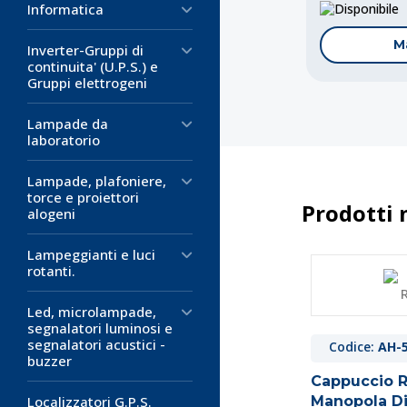
D
Informatica
M
Inverter-Gruppi di
continuita' (U.P.S.) e
Gruppi elettrogeni
Lampade da
laboratorio
Lampade, plafoniere,
torce e proiettori
Prodotti 
alogeni
Lampeggianti e luci
Codice:
AH-
rotanti.
Indice Ros
Led, microlampade,
Diametro 
segnalatori luminosi e
Indice per ma
segnalatori acustici -
Codice:
AH-
Diametro:
16
buzzer
Colore: rosso
Cappuccio 
Materiale: ABS
Manopola D
Localizzatori G.P.S.