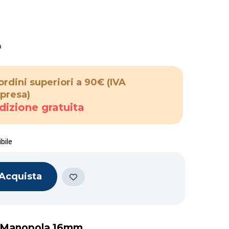
a
ordini superiori a 90€
(IVA
presa)
dizione gratuita
bile
Acquista
a Manopola 16mm