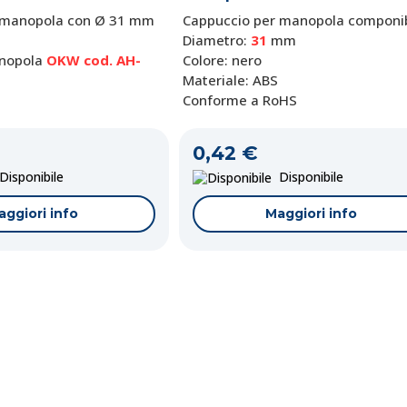
 manopola con Ø 31 mm
Cappuccio per manopola componib
Diametro:
31
mm
nopola
OKW cod. AH-
Colore: nero
isponibile
Materiale: ABS
Conforme a RoHS
aggiori info
0,42 €
isponibile
Disponibile
aggiori info
Maggiori info