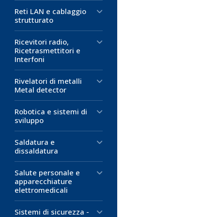
Codice:
Codice:
Codice:
ET-1
AH-
ET-1
Reti LAN e cablaggio
strutturato
Statore per
Indice Ner
Manopola Ne
Componibili
Diametro 1
Ricevitori radio,
CORPO:abs
Ricetrasmettitori e
Statore per m
Indice per ma
Adatte con i s
Interfoni
Materiale: ple
Diametro:
Cappucci:seri
13
Dimensioni
Colore: nero
Ghiere Ind.:se
Rivelatori di metalli
diametro este
Materiale: ABS
Dischi grad.:1
Metal detector
diametro inte
Dischi ind.:15
Robotica e sistemi di
0,21 €
sviluppo
0,76 €
2,84 €
D
D
D
Saldatura e
M
dissaldatura
M
M
Salute personale e
apparecchiature
elettromedicali
Sistemi di sicurezza -