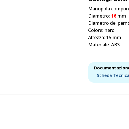
Manopola componi
Diametro:
16
mm
Diametro del pern
Colore: nero
Altezza: 15 mm
Materiale: ABS
Documentazion
Scheda Tecnic