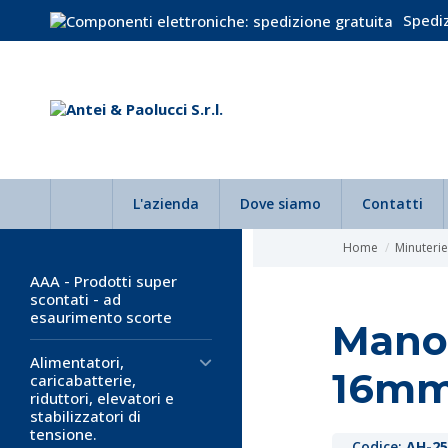
Spediz
L'azienda
Dove siamo
Contatti
Home
Minuteri
AAA - Prodotti super
scontati - ad
esaurimento scorte
Mano
Alimentatori,
16mm
caricabatterie,
riduttori, elevatori e
stabilizzatori di
tensione.
Codice:
AH-25