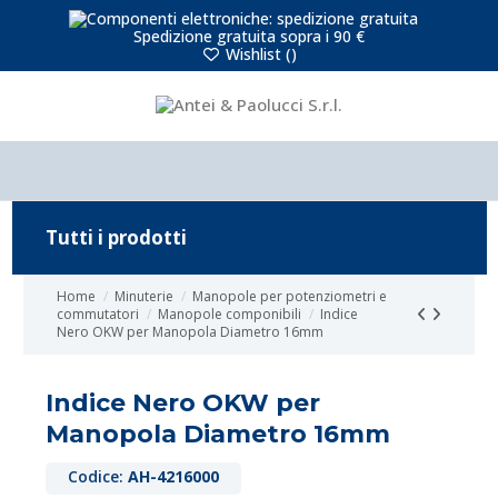
Spedizione gratuita sopra i 90 €
Wishlist (
)
Tutti i prodotti
Home
Minuterie
Manopole per potenziometri e
commutatori
Manopole componibili
Indice
Nero OKW per Manopola Diametro 16mm
Indice Nero OKW per
Manopola Diametro 16mm
Codice:
AH-4216000