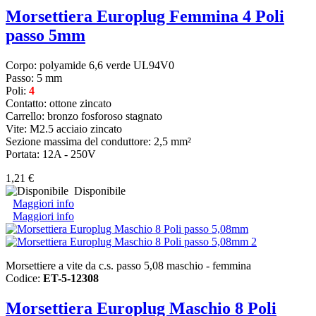
Morsettiera Europlug Femmina 4 Poli
passo 5mm
Corpo: polyamide 6,6 verde UL94V0
Passo: 5 mm
Poli:
4
Contatto: ottone zincato
Carrello: bronzo fosforoso stagnato
Vite: M2.5 acciaio zincato
Sezione massima del conduttore: 2,5 mm²
Portata: 12A - 250V
1,21 €
Disponibile
Maggiori info
Maggiori info
Morsettiere a vite da c.s. passo 5,08 maschio - femmina
Codice:
ET-5-12308
Morsettiera Europlug Maschio 8 Poli