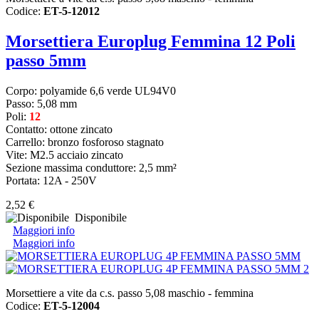
Codice:
ET-5-12012
Morsettiera Europlug Femmina 12 Poli
passo 5mm
Corpo: polyamide 6,6 verde UL94V0
Passo: 5,08 mm
Poli:
12
Contatto: ottone zincato
Carrello: bronzo fosforoso stagnato
Vite: M2.5 acciaio zincato
Sezione massima conduttore: 2,5 mm²
Portata: 12A - 250V
2,52 €
Disponibile
Maggiori info
Maggiori info
Morsettiere a vite da c.s. passo 5,08 maschio - femmina
Codice:
ET-5-12004