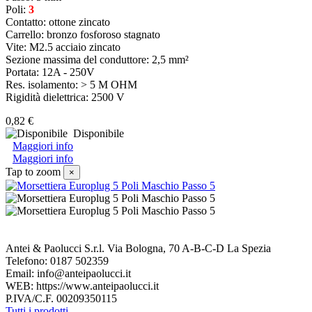
Poli:
3
Contatto: ottone zincato
Carrello: b
ronzo fosforoso stagnato
Vite: M2.5 acciaio zincato
Sezione massima del conduttore: 2,5 mm²
Portata: 12A - 250V
Res. isolamento: > 5 M OHM
Rigidità dielettrica: 2500 V
0,82 €
Disponibile
Maggiori info
Maggiori info
Tap to zoom
×
Antei & Paolucci S.r.l. Via Bologna, 70 A-B-C-D La Spezia
Telefono: 0187 502359
Email: info@anteipaolucci.it
WEB: https://www.anteipaolucci.it
P.IVA/C.F. 00209350115
Tutti i prodotti