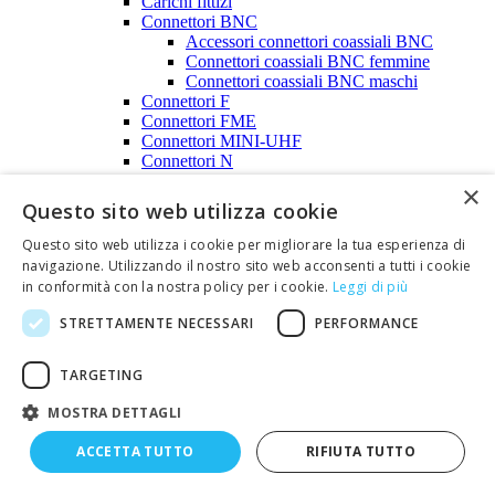
Carichi fittizi
Connettori BNC
Accessori connettori coassiali BNC
Connettori coassiali BNC femmine
Connettori coassiali BNC maschi
Connettori F
Connettori FME
Connettori MINI-UHF
Connettori N
Accessori connettori coassiali N
×
Connettori coassiali N femmine
Questo sito web utilizza cookie
Connettori coassiali N maschi
Connettori SMA
Questo sito web utilizza i cookie per migliorare la tua esperienza di
Connettori SMA REVERSE
navigazione. Utilizzando il nostro sito web acconsenti a tutti i cookie
Connettori SMB
in conformità con la nostra policy per i cookie.
Leggi di più
Connettori televisivi
Connettori TNC
STRETTAMENTE NECESSARI
PERFORMANCE
Connettori UHF
Connettori SMC
TARGETING
Connettori DIN
Prese DIN da pannello
MOSTRA DETTAGLI
Prese DIN volanti
Spine DIN
ACCETTA TUTTO
RIFIUTA TUTTO
Connettori coassiali per autoradio
Connettori EUROCARD DIN 41612