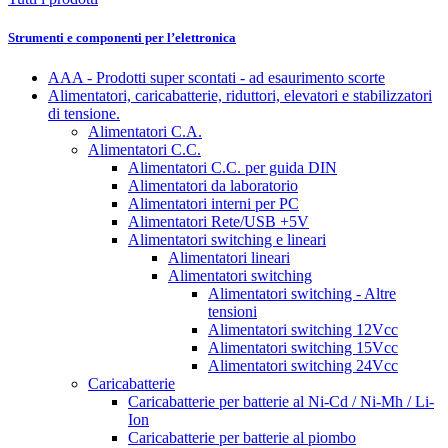
Strumenti e componenti per l’elettronica
AAA - Prodotti super scontati - ad esaurimento scorte
Alimentatori, caricabatterie, riduttori, elevatori e stabilizzatori
di tensione.
Alimentatori C.A.
Alimentatori C.C.
Alimentatori C.C. per guida DIN
Alimentatori da laboratorio
Alimentatori interni per PC
Alimentatori Rete/USB +5V
Alimentatori switching e lineari
Alimentatori lineari
Alimentatori switching
Alimentatori switching - Altre
tensioni
Alimentatori switching 12Vcc
Alimentatori switching 15Vcc
Alimentatori switching 24Vcc
Caricabatterie
Caricabatterie per batterie al Ni-Cd / Ni-Mh / Li-
Ion
Caricabatterie per batterie al piombo