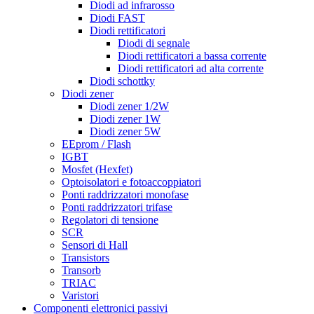
Diodi ad infrarosso
Diodi FAST
Diodi rettificatori
Diodi di segnale
Diodi rettificatori a bassa corrente
Diodi rettificatori ad alta corrente
Diodi schottky
Diodi zener
Diodi zener 1/2W
Diodi zener 1W
Diodi zener 5W
EEprom / Flash
IGBT
Mosfet (Hexfet)
Optoisolatori e fotoaccoppiatori
Ponti raddrizzatori monofase
Ponti raddrizzatori trifase
Regolatori di tensione
SCR
Sensori di Hall
Transistors
Transorb
TRIAC
Varistori
Componenti elettronici passivi