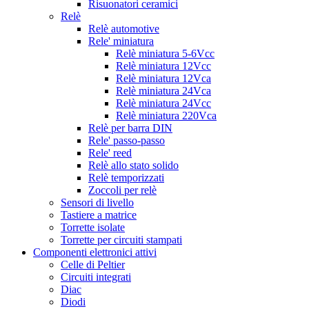
Risuonatori ceramici
Relè
Relè automotive
Rele' miniatura
Relè miniatura 5-6Vcc
Relè miniatura 12Vcc
Relè miniatura 12Vca
Relè miniatura 24Vca
Relè miniatura 24Vcc
Relè miniatura 220Vca
Relè per barra DIN
Rele' passo-passo
Rele' reed
Relè allo stato solido
Relè temporizzati
Zoccoli per relè
Sensori di livello
Tastiere a matrice
Torrette isolate
Torrette per circuiti stampati
Componenti elettronici attivi
Celle di Peltier
Circuiti integrati
Diac
Diodi