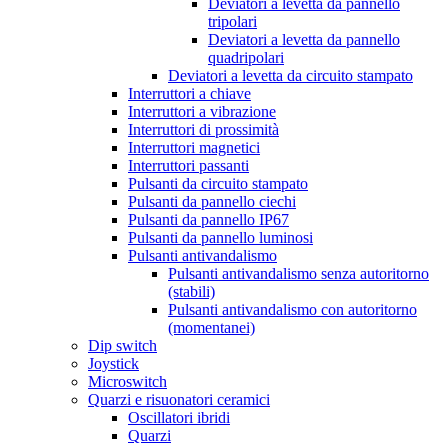
Deviatori a levetta da pannello
tripolari
Deviatori a levetta da pannello
quadripolari
Deviatori a levetta da circuito stampato
Interruttori a chiave
Interruttori a vibrazione
Interruttori di prossimità
Interruttori magnetici
Interruttori passanti
Pulsanti da circuito stampato
Pulsanti da pannello ciechi
Pulsanti da pannello IP67
Pulsanti da pannello luminosi
Pulsanti antivandalismo
Pulsanti antivandalismo senza autoritorno
(stabili)
Pulsanti antivandalismo con autoritorno
(momentanei)
Dip switch
Joystick
Microswitch
Quarzi e risuonatori ceramici
Oscillatori ibridi
Quarzi