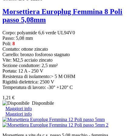
Morsettiera Europlug Femmina 8 Poli
passo 5,08mm
Corpo: polyamide 6,6 verde UL94V0
Passo: 5,08 mm
Poli:
8
Contatto: ottone zincato
Carrello: bronzo fosforoso stagnato
Vite: M2,5 acciaio zincato
Sezione conduttore: 2,5 mm²
Portata: 12 A - 250 V
Resistenza di isolamento:> 5 M OHM
Rigidità dielettrica: 2500 V
Temperatura di lavoro: -30° +120° C
1,21 €
Disponibile
Maggiori info
Maggiori info
Morsettiere a vite da c.s. passo 5,08 maschio - femmina