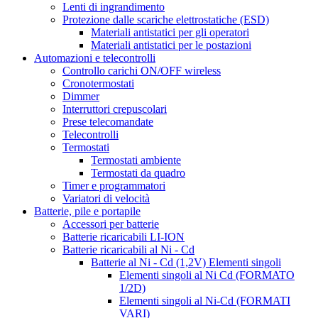
Lenti di ingrandimento
Protezione dalle scariche elettrostatiche (ESD)
Materiali antistatici per gli operatori
Materiali antistatici per le postazioni
Automazioni e telecontrolli
Controllo carichi ON/OFF wireless
Cronotermostati
Dimmer
Interruttori crepuscolari
Prese telecomandate
Telecontrolli
Termostati
Termostati ambiente
Termostati da quadro
Timer e programmatori
Variatori di velocità
Batterie, pile e portapile
Accessori per batterie
Batterie ricaricabili LI-ION
Batterie ricaricabili al Ni - Cd
Batterie al Ni - Cd (1,2V) Elementi singoli
Elementi singoli al Ni Cd (FORMATO
1/2D)
Elementi singoli al Ni-Cd (FORMATI
VARI)