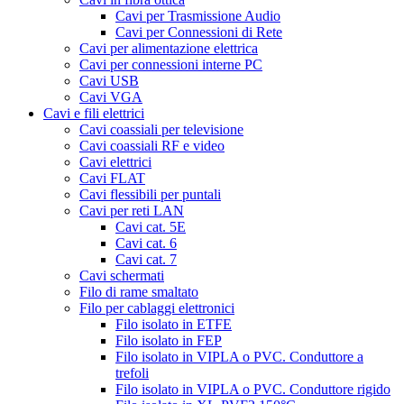
Cavi per Trasmissione Audio
Cavi per Connessioni di Rete
Cavi per alimentazione elettrica
Cavi per connessioni interne PC
Cavi USB
Cavi VGA
Cavi e fili elettrici
Cavi coassiali per televisione
Cavi coassiali RF e video
Cavi elettrici
Cavi FLAT
Cavi flessibili per puntali
Cavi per reti LAN
Cavi cat. 5E
Cavi cat. 6
Cavi cat. 7
Cavi schermati
Filo di rame smaltato
Filo per cablaggi elettronici
Filo isolato in ETFE
Filo isolato in FEP
Filo isolato in VIPLA o PVC. Conduttore a
trefoli
Filo isolato in VIPLA o PVC. Conduttore rigido