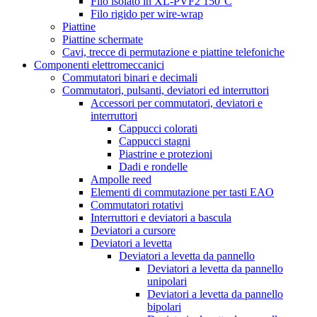
Filo isolato in XL-PVF2 150°C
Filo rigido per wire-wrap
Piattine
Piattine schermate
Cavi, trecce di permutazione e piattine telefoniche
Componenti elettromeccanici
Commutatori binari e decimali
Commutatori, pulsanti, deviatori ed interruttori
Accessori per commutatori, deviatori e
interruttori
Cappucci colorati
Cappucci stagni
Piastrine e protezioni
Dadi e rondelle
Ampolle reed
Elementi di commutazione per tasti EAO
Commutatori rotativi
Interruttori e deviatori a bascula
Deviatori a cursore
Deviatori a levetta
Deviatori a levetta da pannello
Deviatori a levetta da pannello
unipolari
Deviatori a levetta da pannello
bipolari