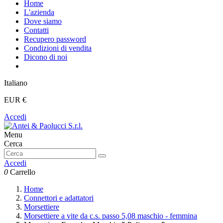
Home
L'azienda
Dove siamo
Contatti
Recupero password
Condizioni di vendita
Dicono di noi
Italiano
EUR €
Accedi
Menu
Cerca
Accedi
0
Carrello
Home
Connettori e adattatori
Morsettiere
Morsettiere a vite da c.s. passo 5,08 maschio - femmina