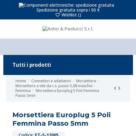
Spedizione gratuita sopra i 90 €
Wishlist (
)
Tutti i prodotti
Home
Connettori e adattatori
Morsettiere
Morsettiere a vite da c.s. passo 5,08 maschio -
femmina
Morsettiera Europlug 5 Poli Femmina
Passo 5mm
Morsettiera Europlug 5 Poli
Femmina Passo 5mm
Codice:
ET-5-12005