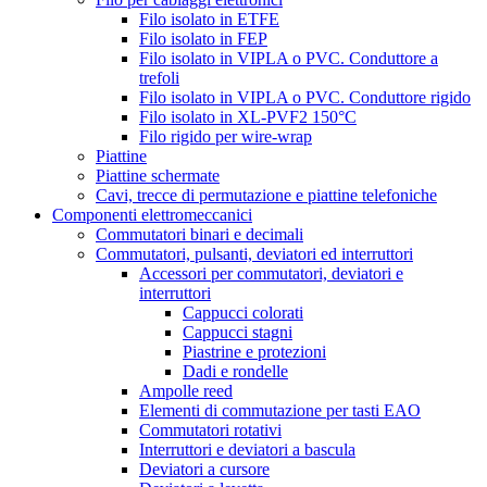
Filo isolato in ETFE
Filo isolato in FEP
Filo isolato in VIPLA o PVC. Conduttore a
trefoli
Filo isolato in VIPLA o PVC. Conduttore rigido
Filo isolato in XL-PVF2 150°C
Filo rigido per wire-wrap
Piattine
Piattine schermate
Cavi, trecce di permutazione e piattine telefoniche
Componenti elettromeccanici
Commutatori binari e decimali
Commutatori, pulsanti, deviatori ed interruttori
Accessori per commutatori, deviatori e
interruttori
Cappucci colorati
Cappucci stagni
Piastrine e protezioni
Dadi e rondelle
Ampolle reed
Elementi di commutazione per tasti EAO
Commutatori rotativi
Interruttori e deviatori a bascula
Deviatori a cursore