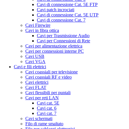
Cavi di connessione Cat. 5E FTP
Cavi patch incrociati
Cavi di connessione Cat. 5E UTP
Cavi di connessione Cat. 7
Cavi Firewire
Cavi in fibra ottica
Cavi per Trasmissione Audio
Cavi per Connessioni di Rete
Cavi per alimentazione elettrica
Cavi per connessioni interne PC
Cavi USB
Cavi VGA
Cavi e fili elettrici
Cavi coassiali per televisione
Cavi coassiali RF e video
Cavi elettrici
Cavi FLAT
Cavi flessibili per puntali
Cavi per reti LAN
Cavi cat. 5E
Cavi cat. 6
Cavi cat. 7
Cavi schermati
Filo di rame smaltato
Filo per cablaggi elettronici