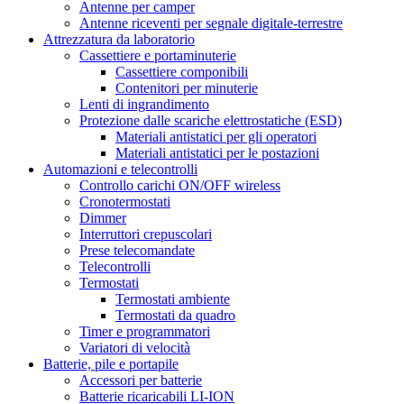
Antenne per camper
Antenne riceventi per segnale digitale-terrestre
Attrezzatura da laboratorio
Cassettiere e portaminuterie
Cassettiere componibili
Contenitori per minuterie
Lenti di ingrandimento
Protezione dalle scariche elettrostatiche (ESD)
Materiali antistatici per gli operatori
Materiali antistatici per le postazioni
Automazioni e telecontrolli
Controllo carichi ON/OFF wireless
Cronotermostati
Dimmer
Interruttori crepuscolari
Prese telecomandate
Telecontrolli
Termostati
Termostati ambiente
Termostati da quadro
Timer e programmatori
Variatori di velocità
Batterie, pile e portapile
Accessori per batterie
Batterie ricaricabili LI-ION