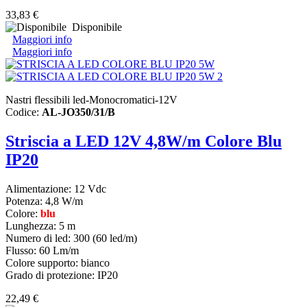
33,83 €
Disponibile
Maggiori info
Maggiori info
Nastri flessibili led-Monocromatici-12V
Codice:
AL-JO350/31/B
Striscia a LED 12V 4,8W/m Colore Blu
IP20
Alimentazione: 12 Vdc
Potenza: 4,8 W/m
Colore:
blu
Lunghezza: 5 m
Numero di led: 300 (60 led/m)
Flusso: 60 Lm/m
Colore supporto: bianco
Grado di protezione: IP20
22,49 €