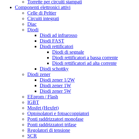
Torrette per circuiti stampati
Componenti elettronici attivi
Celle di Peltier
Circuiti integrati
Diac
Diodi
Diodi ad infrarosso
Diodi FAST
Diodi rettificatori
Diodi di segnale
Diodi rettificatori a bassa corrente
Diodi rettificatori ad alta corrente
Diodi schottky
Diodi zener
Diodi zener 1/2W
Diodi zener 1W
Diodi zener 5W
EEprom / Flash
IGBT
Mosfet (Hexfet)
Optoisolatori e fotoaccoppiatori
Ponti raddrizzatori monofase
Ponti raddrizzatori trifase
Regolatori di tensione
SCR