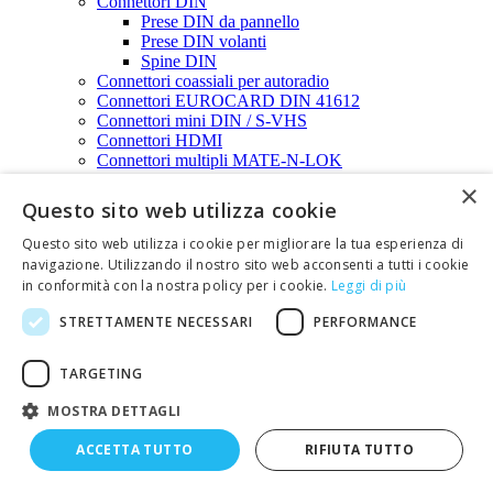
Connettori DIN
Prese DIN da pannello
Prese DIN volanti
Spine DIN
Connettori coassiali per autoradio
Connettori EUROCARD DIN 41612
Connettori mini DIN / S-VHS
Connettori HDMI
Connettori multipli MATE-N-LOK
Connettori PCB Molex KK396
×
Connettori per fibra ottica
Questo sito web utilizza cookie
Connettori per microfono
Connettori per microfono (tipo miniatura)
Questo sito web utilizza i cookie per migliorare la tua esperienza di
Connettori per microfono con ghiera filettata
navigazione. Utilizzando il nostro sito web acconsenti a tutti i cookie
Connettori per periferiche interne PC
in conformità con la nostra policy per i cookie.
Leggi di più
Connettori punto-linea
Connettori RCA
STRETTAMENTE NECESSARI
PERFORMANCE
Prese multiple RCA
Prese RCA da pannello
TARGETING
Prese RCA volanti
Spine RCA
MOSTRA DETTAGLI
Connettori SPEAK-ON
Connettori serie XLR
ACCETTA TUTTO
RIFIUTA TUTTO
Connettori stagni IP67 e IP68 waterproof
Connettori circolari stagni IP67 Hirschmann serie