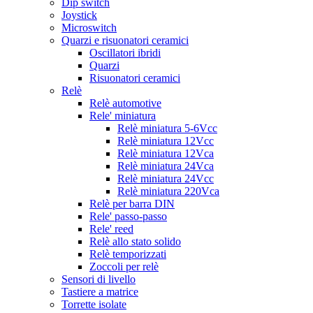
Dip switch
Joystick
Microswitch
Quarzi e risuonatori ceramici
Oscillatori ibridi
Quarzi
Risuonatori ceramici
Relè
Relè automotive
Rele' miniatura
Relè miniatura 5-6Vcc
Relè miniatura 12Vcc
Relè miniatura 12Vca
Relè miniatura 24Vca
Relè miniatura 24Vcc
Relè miniatura 220Vca
Relè per barra DIN
Rele' passo-passo
Rele' reed
Relè allo stato solido
Relè temporizzati
Zoccoli per relè
Sensori di livello
Tastiere a matrice
Torrette isolate