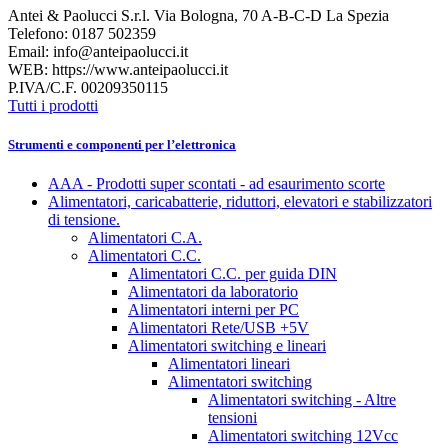
Antei & Paolucci S.r.l. Via Bologna, 70 A-B-C-D La Spezia
Telefono: 0187 502359
Email: info@anteipaolucci.it
WEB: https://www.anteipaolucci.it
P.IVA/C.F. 00209350115
Tutti i prodotti
Strumenti e componenti per l’elettronica
AAA - Prodotti super scontati - ad esaurimento scorte
Alimentatori, caricabatterie, riduttori, elevatori e stabilizzatori
di tensione.
Alimentatori C.A.
Alimentatori C.C.
Alimentatori C.C. per guida DIN
Alimentatori da laboratorio
Alimentatori interni per PC
Alimentatori Rete/USB +5V
Alimentatori switching e lineari
Alimentatori lineari
Alimentatori switching
Alimentatori switching - Altre
tensioni
Alimentatori switching 12Vcc