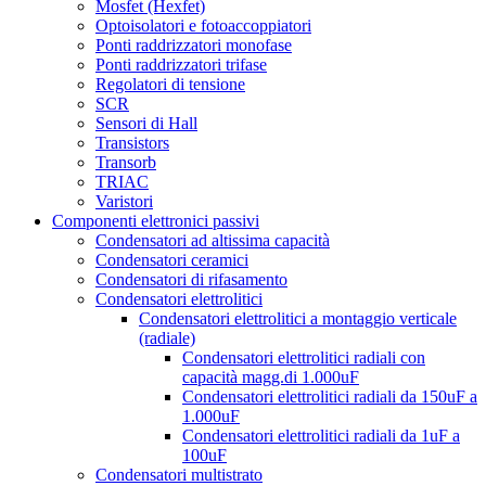
Mosfet (Hexfet)
Optoisolatori e fotoaccoppiatori
Ponti raddrizzatori monofase
Ponti raddrizzatori trifase
Regolatori di tensione
SCR
Sensori di Hall
Transistors
Transorb
TRIAC
Varistori
Componenti elettronici passivi
Condensatori ad altissima capacità
Condensatori ceramici
Condensatori di rifasamento
Condensatori elettrolitici
Condensatori elettrolitici a montaggio verticale
(radiale)
Condensatori elettrolitici radiali con
capacità magg.di 1.000uF
Condensatori elettrolitici radiali da 150uF a
1.000uF
Condensatori elettrolitici radiali da 1uF a
100uF
Condensatori multistrato