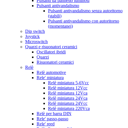
Pulsanti da pannello luminosi
Pulsanti antivandalismo
Pulsanti antivandalismo senza autoritorno
(stabili)
Pulsanti antivandalismo con autoritorno
(momentanei)
Dip switch
Joystick
Microswitch
Quarzi e risuonatori ceramici
Oscillatori ibridi
Quarzi
Risuonatori ceramici
Relè
Relè automotive
Rele' miniatura
Relè miniatura 5-6Vcc
Relè miniatura 12Vcc
Relè miniatura 12Vca
Relè miniatura 24Vca
Relè miniatura 24Vcc
Relè miniatura 220Vca
Relè per barra DIN
Rele' passo-passo
Rele' reed