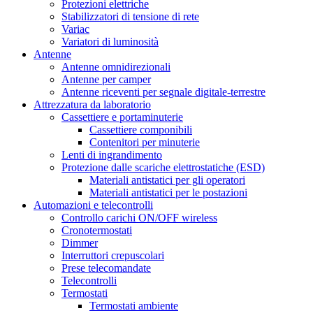
Protezioni elettriche
Stabilizzatori di tensione di rete
Variac
Variatori di luminosità
Antenne
Antenne omnidirezionali
Antenne per camper
Antenne riceventi per segnale digitale-terrestre
Attrezzatura da laboratorio
Cassettiere e portaminuterie
Cassettiere componibili
Contenitori per minuterie
Lenti di ingrandimento
Protezione dalle scariche elettrostatiche (ESD)
Materiali antistatici per gli operatori
Materiali antistatici per le postazioni
Automazioni e telecontrolli
Controllo carichi ON/OFF wireless
Cronotermostati
Dimmer
Interruttori crepuscolari
Prese telecomandate
Telecontrolli
Termostati
Termostati ambiente