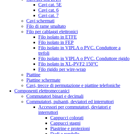
Cavi cat. 5E
Cavi cat. 6
Cavi cat. 7
Cavi schermati
Filo di rame smaltato
Filo per cablaggi elettronici
Filo isolato in ETFE
Filo isolato in FEP
Filo isolato in VIPLA o PVC. Conduttore a
trefoli
Filo isolato in VIPLA o PVC. Conduttore rigido
Filo isolato in XL-PVF2 150°C
Filo rigido per wire-wrap
Piattine
Piattine schermate
Cavi, trecce di permutazione e piattine telefoniche
Componenti elettromeccanici
Commutatori binari e decimali
Commutatori, pulsanti, deviatori ed interruttori
Accessori per commutatori, deviatori e
interruttori
Cappucci colorati
Cappucci stagni
Piastrine e protezioni
Dadi e rondelle