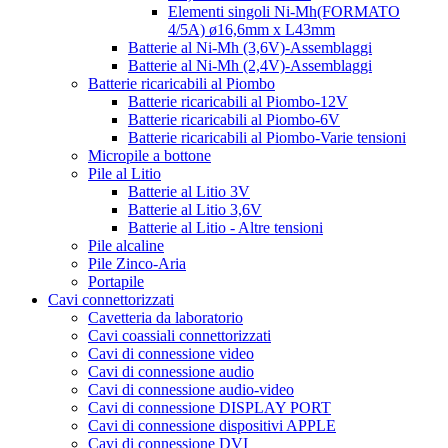
Elementi singoli Ni-Mh(FORMATO
4/5A) ø16,6mm x L43mm
Batterie al Ni-Mh (3,6V)-Assemblaggi
Batterie al Ni-Mh (2,4V)-Assemblaggi
Batterie ricaricabili al Piombo
Batterie ricaricabili al Piombo-12V
Batterie ricaricabili al Piombo-6V
Batterie ricaricabili al Piombo-Varie tensioni
Micropile a bottone
Pile al Litio
Batterie al Litio 3V
Batterie al Litio 3,6V
Batterie al Litio - Altre tensioni
Pile alcaline
Pile Zinco-Aria
Portapile
Cavi connettorizzati
Cavetteria da laboratorio
Cavi coassiali connettorizzati
Cavi di connessione video
Cavi di connessione audio
Cavi di connessione audio-video
Cavi di connessione DISPLAY PORT
Cavi di connessione dispositivi APPLE
Cavi di connessione DVI