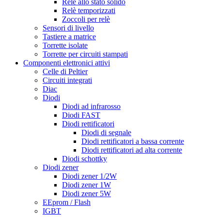
Relè allo stato solido
Relè temporizzati
Zoccoli per relè
Sensori di livello
Tastiere a matrice
Torrette isolate
Torrette per circuiti stampati
Componenti elettronici attivi
Celle di Peltier
Circuiti integrati
Diac
Diodi
Diodi ad infrarosso
Diodi FAST
Diodi rettificatori
Diodi di segnale
Diodi rettificatori a bassa corrente
Diodi rettificatori ad alta corrente
Diodi schottky
Diodi zener
Diodi zener 1/2W
Diodi zener 1W
Diodi zener 5W
EEprom / Flash
IGBT