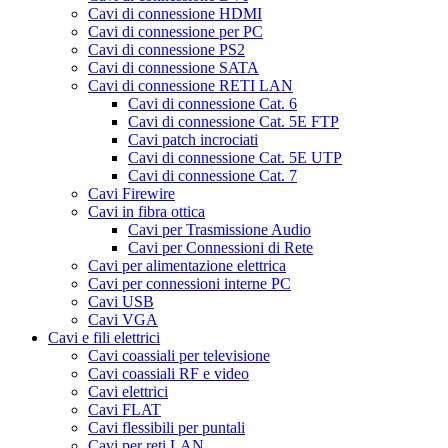
Cavi di connessione HDMI
Cavi di connessione per PC
Cavi di connessione PS2
Cavi di connessione SATA
Cavi di connessione RETI LAN
Cavi di connessione Cat. 6
Cavi di connessione Cat. 5E FTP
Cavi patch incrociati
Cavi di connessione Cat. 5E UTP
Cavi di connessione Cat. 7
Cavi Firewire
Cavi in fibra ottica
Cavi per Trasmissione Audio
Cavi per Connessioni di Rete
Cavi per alimentazione elettrica
Cavi per connessioni interne PC
Cavi USB
Cavi VGA
Cavi e fili elettrici
Cavi coassiali per televisione
Cavi coassiali RF e video
Cavi elettrici
Cavi FLAT
Cavi flessibili per puntali
Cavi per reti LAN