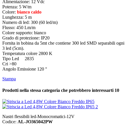
Alimentazione: 12 Vdc
Potenza: 5 W/m
Colore:
bianco caldo
Lunghezza: 5 m
Numero di led: 300 (60 led/m)
Flusso: 450 Lm/m
Colore supporto: bianco
Grado di protezione: IP20
Fornita in bobina da 5mt che contiene 300 led SMD separabili ogni
3 led (5cm).
Temperatura colore 2800 K
Tipo Led 2835
Cri >80
Angolo Emissione 120 °
Stampa
Prodotti nella stessa categoria che potrebbero interessarti
10
Nastri flessibili led-Monocromatici-12V
Codice:
AL-JO365042PW