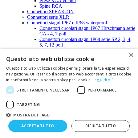
Prese RCA volanti
Spine RCA
Connettori SPEAK-ON
Connettori serie XLR
Connettori stagni IP67 e IP68 waterproof
Connettori circolari stagni IP67 Hirschmann serie
CA - 4, 7 poli
Connettori circolari stagni IP68 serie SP 2, 3, 4,
5, 7, 12 poli
Connettori Waterproof IP68 - Serie SP11 -
×
2,3,5 poli
Questo sito web utilizza cookie
Connettori Waterproof IP68 - Serie SP13 -
2,3,4,5 poli
Questo sito web utilizza i cookie per migliorare la tua esperienza di
Connettori Waterproof IP68 - Serie SP21 -
navigazione. Utilizzando il nostro sito web acconsenti a tutti i cookie
2,3,4 poli
in conformità con la nostra policy per i cookie.
Leggi di più
Connettori Waterproof IP68 - Serie SP21 -
5, 7,12 poli
STRETTAMENTE NECESSARI
PERFORMANCE
Connettori AMP serie SUPER SEAL -
1,2,3,4,5,6 poli
TARGETING
Connettori STRIP-LINE
Connettori STRIP-LINE passo 2,00mm
MOSTRA DETTAGLI
Connettori STRIP-LINE passo 2,54mm
Connettori SUB-D
ACCETTA TUTTO
RIFIUTA TUTTO
Calotte, tappi e distanziali per connettori SUB-D
Calotte per SUB-D - 9 poli