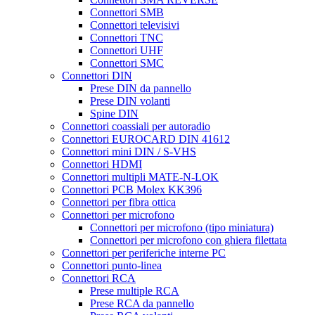
Connettori SMB
Connettori televisivi
Connettori TNC
Connettori UHF
Connettori SMC
Connettori DIN
Prese DIN da pannello
Prese DIN volanti
Spine DIN
Connettori coassiali per autoradio
Connettori EUROCARD DIN 41612
Connettori mini DIN / S-VHS
Connettori HDMI
Connettori multipli MATE-N-LOK
Connettori PCB Molex KK396
Connettori per fibra ottica
Connettori per microfono
Connettori per microfono (tipo miniatura)
Connettori per microfono con ghiera filettata
Connettori per periferiche interne PC
Connettori punto-linea
Connettori RCA
Prese multiple RCA
Prese RCA da pannello