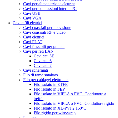
Cavi per alimentazione elettrica
Cavi per connessioni interne PC
Cavi USB
Cavi VGA
Cavi e fili elettrici
Cavi coassiali per televisione
Cavi coassiali RF e video
Cavi elettrici
Cavi FLAT
Cavi flessibili per puntali
Cavi per reti LAN
Cavi cat. 5E
Cavi cat. 6
Cavi cat. 7
Cavi schermati
Filo di rame smaltato
Filo per cablaggi elettronici
Filo isolato in ETFE
Filo isolato in FEP
Filo isolato in VIPLA o PVC. Conduttore a
trefoli
Filo isolato in VIPLA o PVC. Conduttore rigido
Filo isolato in XL-PVF2 150°C
Filo rigido per wire-wrap
Piattine