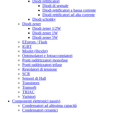
Diodi rettificatori
Diodi di segnale
Diodi rettificatori a bassa corrente
Diodi rettificatori ad alta corrente
Diodi schottky
Diodi zener
Diodi zener 1/2W
Diodi zener 1W
Diodi zener 5W
EEprom / Flash
IGBT
Mosfet (Hexfet)
Optoisolatori e fotoaccoppiatori
Ponti raddrizzatori monofase
Ponti raddrizzatori trifase
Regolatori di tensione
SCR
Sensori di Hall
Transistors
Transorb
TRIAC
Varistori
Componenti elettronici passivi
Condensatori ad altissima capacità
Condensatori ceramici