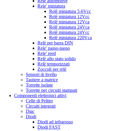
Relè automotive
Rele' miniatura
Relè miniatura 5-6Vcc
Relè miniatura 12Vcc
Relè miniatura 12Vca
Relè miniatura 24Vca
Relè miniatura 24Vcc
Relè miniatura 220Vca
Relè per barra DIN
Rele' passo-passo
Rele' reed
Relè allo stato solido
Relè temporizzati
Zoccoli per relè
Sensori di livello
Tastiere a matrice
Torrette isolate
Torrette per circuiti stampati
Componenti elettronici attivi
Celle di Peltier
Circuiti integrati
Diac
Diodi
Diodi ad infrarosso
Diodi FAST