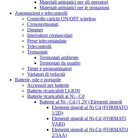
Materiali antistatici per gli operatori
Materiali antistatici per le postazioni
Automazioni e telecontrolli
Controllo carichi ON/OFF wireless
Cronotermostati
Dimmer
Interruttori crepuscolari
Prese telecomandate
Telecontrolli
Termostati
Termostati ambiente
Termostati da quadro
Timer e programmatori
Variatori di velocità
Batterie, pile e portapile
Accessori per batterie
Batterie ricaricabili LI-ION
Batterie ricaricabili al Ni - Cd
Batterie al Ni - Cd (1,2V) Elementi singoli
Elementi singoli al Ni Cd (FORMATO
1/2D)
Elementi singoli al Ni-Cd (FORMATI
VARI)
Elementi singoli al Ni-Cd (FORMATO
2/3AA)