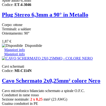
Spine audio 6,3mm
Codice:
ET-4-3046
Plug Stereo 6,3mm a 90° in Metallo
Corpo: ottone
Terminali: a saldare
Orientamento: 90°
1,87 €
Disponibile
Maggiori info
Maggiori info
Cavi schermati
Codice:
MI-C114N
Cavo Schermato 2x0,25mm² colore Nero
Cavo microfonico bilanciato schermato a spirale O.F.C.
Conduttori in rame rosso
Sezione nominale:
2 x 0,25
mm² (23 AWG)
Guaina conduttori in PE