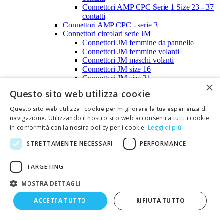
Connettori AMP CPC Serie 1 Size 23 - 37
contatti
Connettori AMP CPC - serie 3
Connettori circolari serie JM
Connettori JM femmine da pannello
Connettori JM femmine volanti
Connettori JM maschi volanti
Connettori JM size 16
Connettori JM size 21
×
Connettori JM size 25
Questo sito web utilizza cookie
Accessori per connettori JM
Connettori circolari multipolari serie M12
Questo sito web utilizza i cookie per migliorare la tua esperienza di
Connettori MS MIL C 5015
navigazione. Utilizzando il nostro sito web acconsenti a tutti i cookie
Bussole in neoprene per connettori MIL C
in conformità con la nostra policy per i cookie.
Leggi di più
5015
Connettori MS femmine da pannello
STRETTAMENTE NECESSARI
PERFORMANCE
Connettori MS femmine volanti
Connettori MS maschi da pannello
Connettori MS maschi volanti
TARGETING
Serracavi per connettori MIL C 5015
MOSTRA DETTAGLI
Connettori Glenair
Connettori coassiali per radiofrequenza
ACCETTA TUTTO
RIFIUTA TUTTO
Carichi fittizi
Connettori BNC
Accessori connettori coassiali BNC