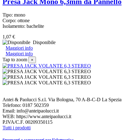
Presa Jack Mono 6,3mm da Pannello
Tipo: mono
Corpo: ottone
Isolamento: bachelite
1,07 €
Disponibile
Maggiori info
Maggiori info
Tap to zoom
×
Antei & Paolucci S.r.l. Via Bologna, 70 A-B-C-D La Spezia
Telefono: 0187 502359
Email: info@anteipaolucci.it
WEB: https://www.anteipaolucci.it
P.IVA/C.F. 00209350115
Tutti i prodotti
Strumenti e componenti per l’elettronica