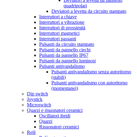
Deviatori a levetta da pannello
quadripolari
Deviatori a levetta da circuito stampato
Interruttori a chiave
Interruttori a vibrazione
Interruttori di prossimità
Interruttori magnetici
Interruttori passanti
Pulsanti da circuito stampato
Pulsanti da pannello ciechi
Pulsanti da pannello IP67
Pulsanti da pannello luminosi
Pulsanti antivandalismo
Pulsanti antivandalismo senza autoritorno
(stabili)
Pulsanti antivandalismo con autoritorno
(momentanei)
Dip switch
Joystick
Microswitch
Quarzi e risuonatori ceramici
Oscillatori ibridi
Quarzi
Risuonatori ceramici
Relè