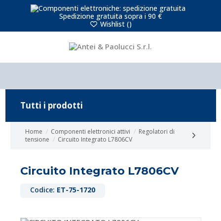
Spedizione gratuita sopra i 90 €
Wishlist (
)
Tutti i prodotti
Home
Componenti elettronici attivi
Regolatori di
tensione
Circuito Integrato L7806CV
Circuito Integrato L7806CV
Codice:
ET-75-1720