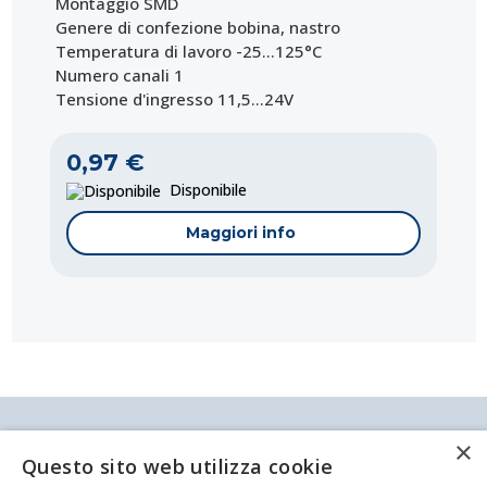
Montaggio SMD
Genere di confezione bobina, nastro
Temperatura di lavoro -25...125°C
Numero canali 1
Tensione d'ingresso 11,5...24V
0,97 €
Disponibile
Maggiori info
Antei & Paolucci S.r.l. Via Bologna, 70 A-B-C-D La
×
Spezia
Questo sito web utilizza cookie
P.IVA/C.F. 00209350115 Capitale sociale: €