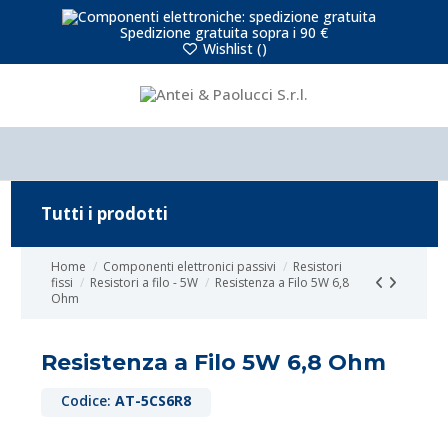
Spedizione gratuita sopra i 90 €
Wishlist (
)
Tutti i prodotti
Home
Componenti elettronici passivi
Resistori
fissi
Resistori a filo - 5W
Resistenza a Filo 5W 6,8
Ohm
Resistenza a Filo 5W 6,8 Ohm
Codice:
AT-5CS6R8