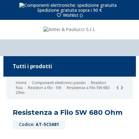
Spedizione gratuita sopra i 90 €
Wishlist (
)
Tutti i prodotti
Home
Componenti elettronici passivi
Resistori
fissi
Resistori a filo - 5W
Resistenza a Filo 5W 680
Ohm
Resistenza a Filo 5W 680 Ohm
Codice:
AT-5CS681