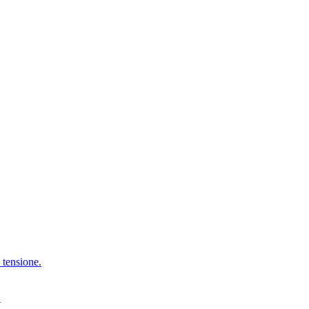
i tensione.
A