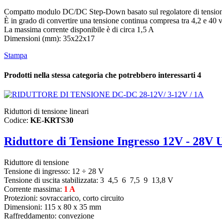
Compatto modulo DC/DC Step-Down basato sul regolatore di tensi
È in grado di convertire una tensione continua compresa tra 4,2 e 40 vo
La massima corrente disponibile è di circa 1,5 A
Dimensioni (mm): 35x22x17
Stampa
Prodotti nella stessa categoria che potrebbero interessarti
4
Riduttori di tensione lineari
Codice:
KE-KRTS30
Riduttore di Tensione Ingresso 12V - 28V 
Riduttore di tensione
Tensione di ingresso:
12 ÷ 28 V
Tensione di uscita stabilizzata:
3 4,5 6 7,5 9 13,8 V
Corrente massima:
1 A
Protezioni: sovraccarico, corto circuito
Dimensioni: 115 x 80 x 35 mm
Raffreddamento: convezione