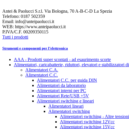
Antei & Paolucci S.r.l. Via Bologna, 70 A-B-C-D La Spezia
Telefono: 0187 502359
Email: info@anteipaolucci.it
WEB: https://www.anteipaolucci.it
P.IVA/C.F. 00209350115
Tutti i prodotti
Strumenti e componenti per l’elettronica
AAA - Prodotti super scontati - ad esaurimento scorte
Alimentatori, caricabatterie, riduttori, elevatori e stabilizzatori d
Alimentatori C.A.
Alimentatori C.C.
Alimentatori C.C. per guida DIN
Alimentatori da laboratorio
Alimentatori interni per PC
Alimentatori Rete/USB +5V
Alimentatori switching e lineari
Alimentatori lineari
Alimentatori switching
Alimentatori switching - Altre tension
Alimentatori switching 12Vcc
Alimentatori switching 15Vcc