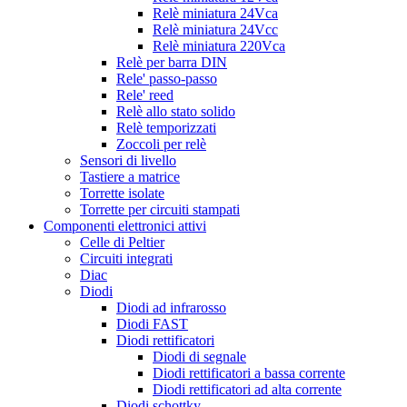
Relè miniatura 24Vca
Relè miniatura 24Vcc
Relè miniatura 220Vca
Relè per barra DIN
Rele' passo-passo
Rele' reed
Relè allo stato solido
Relè temporizzati
Zoccoli per relè
Sensori di livello
Tastiere a matrice
Torrette isolate
Torrette per circuiti stampati
Componenti elettronici attivi
Celle di Peltier
Circuiti integrati
Diac
Diodi
Diodi ad infrarosso
Diodi FAST
Diodi rettificatori
Diodi di segnale
Diodi rettificatori a bassa corrente
Diodi rettificatori ad alta corrente
Diodi schottky