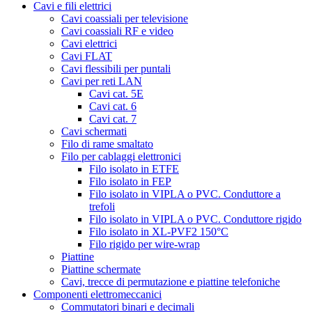
Cavi e fili elettrici
Cavi coassiali per televisione
Cavi coassiali RF e video
Cavi elettrici
Cavi FLAT
Cavi flessibili per puntali
Cavi per reti LAN
Cavi cat. 5E
Cavi cat. 6
Cavi cat. 7
Cavi schermati
Filo di rame smaltato
Filo per cablaggi elettronici
Filo isolato in ETFE
Filo isolato in FEP
Filo isolato in VIPLA o PVC. Conduttore a
trefoli
Filo isolato in VIPLA o PVC. Conduttore rigido
Filo isolato in XL-PVF2 150°C
Filo rigido per wire-wrap
Piattine
Piattine schermate
Cavi, trecce di permutazione e piattine telefoniche
Componenti elettromeccanici
Commutatori binari e decimali