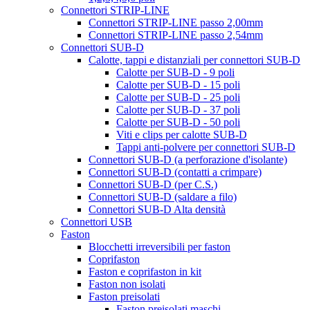
Connettori STRIP-LINE
Connettori STRIP-LINE passo 2,00mm
Connettori STRIP-LINE passo 2,54mm
Connettori SUB-D
Calotte, tappi e distanziali per connettori SUB-D
Calotte per SUB-D - 9 poli
Calotte per SUB-D - 15 poli
Calotte per SUB-D - 25 poli
Calotte per SUB-D - 37 poli
Calotte per SUB-D - 50 poli
Viti e clips per calotte SUB-D
Tappi anti-polvere per connettori SUB-D
Connettori SUB-D (a perforazione d'isolante)
Connettori SUB-D (contatti a crimpare)
Connettori SUB-D (per C.S.)
Connettori SUB-D (saldare a filo)
Connettori SUB-D Alta densità
Connettori USB
Faston
Blocchetti irreversibili per faston
Coprifaston
Faston e coprifaston in kit
Faston non isolati
Faston preisolati
Faston preisolati maschi