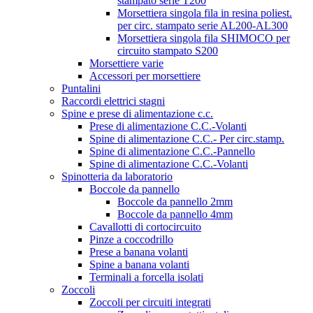
stampato serie T200
Morsettiera singola fila in resina poliest.
per circ. stampato serie AL200-AL300
Morsettiera singola fila SHIMOCO per
circuito stampato S200
Morsettiere varie
Accessori per morsettiere
Puntalini
Raccordi elettrici stagni
Spine e prese di alimentazione c.c.
Prese di alimentazione C.C.-Volanti
Spine di alimentazione C.C.- Per circ.stamp.
Spine di alimentazione C.C.-Pannello
Spine di alimentazione C.C.-Volanti
Spinotteria da laboratorio
Boccole da pannello
Boccole da pannello 2mm
Boccole da pannello 4mm
Cavallotti di cortocircuito
Pinze a coccodrillo
Prese a banana volanti
Spine a banana volanti
Terminali a forcella isolati
Zoccoli
Zoccoli per circuiti integrati