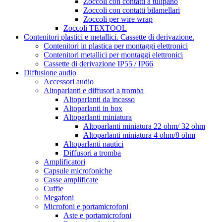
Zoccoli con contatti a tulipano
Zoccoli con contatti bilamellari
Zoccoli per wire wrap
Zoccoli TEXTOOL
Contenitori plastici e metallici. Cassette di derivazione.
Contenitori in plastica per montaggi elettronici
Contenitori metallici per montaggi elettronici
Cassette di derivazione IP55 / IP66
Diffusione audio
Accessori audio
Altoparlanti e diffusori a tromba
Altoparlanti da incasso
Altoparlanti in box
Altoparlanti miniatura
Altoparlanti miniatura 22 ohm/ 32 ohm
Altoparlanti miniatura 4 ohm/8 ohm
Altoparlanti nautici
Diffusori a tromba
Amplificatori
Capsule microfoniche
Casse amplificate
Cuffie
Megafoni
Microfoni e portamicrofoni
Aste e portamicrofoni