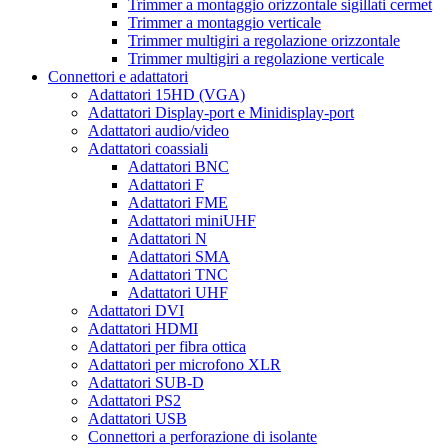
Trimmer a montaggio orizzontale sigillati cermet
Trimmer a montaggio verticale
Trimmer multigiri a regolazione orizzontale
Trimmer multigiri a regolazione verticale
Connettori e adattatori
Adattatori 15HD (VGA)
Adattatori Display-port e Minidisplay-port
Adattatori audio/video
Adattatori coassiali
Adattatori BNC
Adattatori F
Adattatori FME
Adattatori miniUHF
Adattatori N
Adattatori SMA
Adattatori TNC
Adattatori UHF
Adattatori DVI
Adattatori HDMI
Adattatori per fibra ottica
Adattatori per microfono XLR
Adattatori SUB-D
Adattatori PS2
Adattatori USB
Connettori a perforazione di isolante