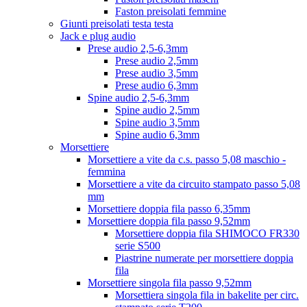
Faston preisolati femmine
Giunti preisolati testa testa
Jack e plug audio
Prese audio 2,5-6,3mm
Prese audio 2,5mm
Prese audio 3,5mm
Prese audio 6,3mm
Spine audio 2,5-6,3mm
Spine audio 2,5mm
Spine audio 3,5mm
Spine audio 6,3mm
Morsettiere
Morsettiere a vite da c.s. passo 5,08 maschio -
femmina
Morsettiere a vite da circuito stampato passo 5,08
mm
Morsettiere doppia fila passo 6,35mm
Morsettiere doppia fila passo 9,52mm
Morsettiere doppia fila SHIMOCO FR330
serie S500
Piastrine numerate per morsettiere doppia
fila
Morsettiere singola fila passo 9,52mm
Morsettiera singola fila in bakelite per circ.