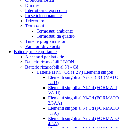
Cronotermostati
Dimmer
Interruttori crepuscolari
Prese telecomandate
Telecontrolli
Termostati
Termostati ambiente
Termostati da quadro
Timer e programmatori
Variatori di velocità
Batterie, pile e portapile
Accessori per batterie
Batterie ricaricabili LI-ION
Batterie ricaricabili al Ni - Cd
Batterie al Ni - Cd (1,2V) Elementi singoli
Elementi singoli al Ni Cd (FORMATO
1/2D)
Elementi singoli al Ni-Cd (FORMATI
VARI)
Elementi singoli al Ni-Cd (FORMATO
2/3AA)
Elementi singoli al Ni-Cd (FORMATO
1/2A)
Elementi singoli al Ni-Cd (FORMATO
4/5A)