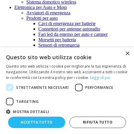
Sistema domotico wireless
Elettronica per Auto e Moto
Avviatori di emergenza
Prodotti per auto
Cavi di emergenza per batterie
Connettori per antenne autoradio
Fari led da esterno per auto e camper
Morsetti per batteria
Sensori di retromarcia
Spine e prese per accendisigari
×
Vivavoce bluetooth
Questo sito web utilizza cookie
Prodotti per moto
Questo sito web utilizza i cookie per migliorare la tua esperienza di
Elimina code
navigazione. Utilizzando il nostro sito web acconsenti a tutti i cookie
Energie alternative
Cavi elettrici per impianti fotovoltaici
in conformità con la nostra policy per i cookie.
Leggi di più
Centraline di controllo
STRETTAMENTE NECESSARI
PERFORMANCE
Connettori per impianti fotovoltaici
Lampade E27 A BASSA TENSIONE 12V-24V
Lampade e lampioncini ad energia solare
TARGETING
Pannelli fotovoltaici
Pannelli fotovoltaici di piccola potenza e per usi
MOSTRA DETTAGLI
didattici
Pannelli fotovoltaici per impianti stand-alone -
ACCETTA TUTTO
RIFIUTA TUTTO
anche in kit
Staffe di fissaggio per pannelli fotovoltaici