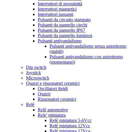
Interruttori di prossimità
Interruttori magnetici
Interruttori passanti
Pulsanti da circuito stampato
Pulsanti da pannello ciechi
Pulsanti da pannello IP67
Pulsanti da pannello luminosi
Pulsanti antivandalismo
Pulsanti antivandalismo senza autoritorno
(stabili)
Pulsanti antivandalismo con autoritorno
(momentanei)
Dip switch
Joystick
Microswitch
Quarzi e risuonatori ceramici
Oscillatori ibridi
Quarzi
Risuonatori ceramici
Relè
Relè automotive
Rele' miniatura
Relè miniatura 5-6Vcc
Relè miniatura 12Vcc
Relè miniatura 12Vca