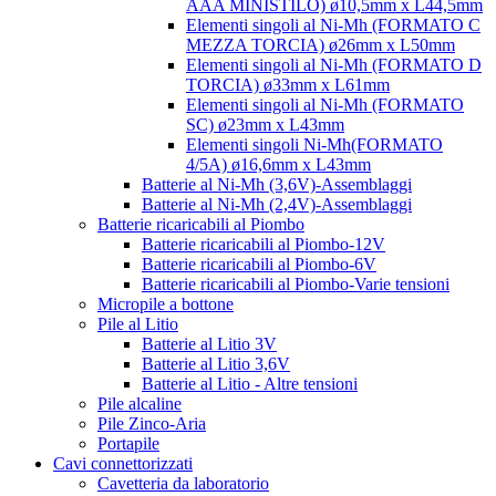
AAA MINISTILO) ø10,5mm x L44,5mm
Elementi singoli al Ni-Mh (FORMATO C
MEZZA TORCIA) ø26mm x L50mm
Elementi singoli al Ni-Mh (FORMATO D
TORCIA) ø33mm x L61mm
Elementi singoli al Ni-Mh (FORMATO
SC) ø23mm x L43mm
Elementi singoli Ni-Mh(FORMATO
4/5A) ø16,6mm x L43mm
Batterie al Ni-Mh (3,6V)-Assemblaggi
Batterie al Ni-Mh (2,4V)-Assemblaggi
Batterie ricaricabili al Piombo
Batterie ricaricabili al Piombo-12V
Batterie ricaricabili al Piombo-6V
Batterie ricaricabili al Piombo-Varie tensioni
Micropile a bottone
Pile al Litio
Batterie al Litio 3V
Batterie al Litio 3,6V
Batterie al Litio - Altre tensioni
Pile alcaline
Pile Zinco-Aria
Portapile
Cavi connettorizzati
Cavetteria da laboratorio