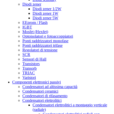
Diodi zener
Diodi zener 1/2W
Diodi zener 1W
Diodi zener 5W
EEprom / Flash
IGBT
Mosfet (Hexfet)
Optoisolatori e fotoaccoppiatori
Ponti raddrizzatori monofase
Ponti raddrizzatori trifase
Regolatori di tensione
SCR
Sensori di Hall
Transistors
Transorb
TRIAC
Varistori
Componenti elettronici passivi
Condensatori ad altissima capacità
Condensatori ceramici
Condensatori di rifasamento
Condensatori elettrolitici
Condensatori elettrolitici a montaggio verticale
(radiale)