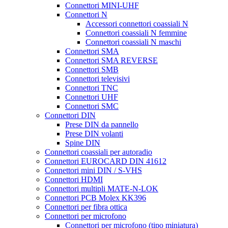
Connettori MINI-UHF
Connettori N
Accessori connettori coassiali N
Connettori coassiali N femmine
Connettori coassiali N maschi
Connettori SMA
Connettori SMA REVERSE
Connettori SMB
Connettori televisivi
Connettori TNC
Connettori UHF
Connettori SMC
Connettori DIN
Prese DIN da pannello
Prese DIN volanti
Spine DIN
Connettori coassiali per autoradio
Connettori EUROCARD DIN 41612
Connettori mini DIN / S-VHS
Connettori HDMI
Connettori multipli MATE-N-LOK
Connettori PCB Molex KK396
Connettori per fibra ottica
Connettori per microfono
Connettori per microfono (tipo miniatura)