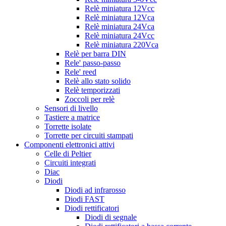
Relè miniatura 12Vcc
Relè miniatura 12Vca
Relè miniatura 24Vca
Relè miniatura 24Vcc
Relè miniatura 220Vca
Relè per barra DIN
Rele' passo-passo
Rele' reed
Relè allo stato solido
Relè temporizzati
Zoccoli per relè
Sensori di livello
Tastiere a matrice
Torrette isolate
Torrette per circuiti stampati
Componenti elettronici attivi
Celle di Peltier
Circuiti integrati
Diac
Diodi
Diodi ad infrarosso
Diodi FAST
Diodi rettificatori
Diodi di segnale