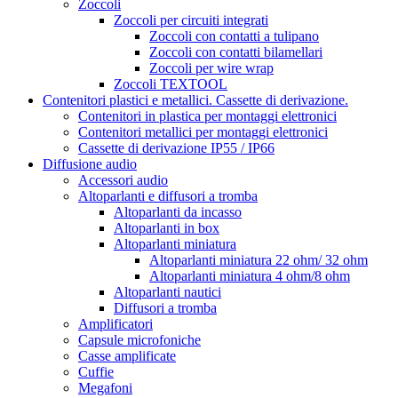
Zoccoli
Zoccoli per circuiti integrati
Zoccoli con contatti a tulipano
Zoccoli con contatti bilamellari
Zoccoli per wire wrap
Zoccoli TEXTOOL
Contenitori plastici e metallici. Cassette di derivazione.
Contenitori in plastica per montaggi elettronici
Contenitori metallici per montaggi elettronici
Cassette di derivazione IP55 / IP66
Diffusione audio
Accessori audio
Altoparlanti e diffusori a tromba
Altoparlanti da incasso
Altoparlanti in box
Altoparlanti miniatura
Altoparlanti miniatura 22 ohm/ 32 ohm
Altoparlanti miniatura 4 ohm/8 ohm
Altoparlanti nautici
Diffusori a tromba
Amplificatori
Capsule microfoniche
Casse amplificate
Cuffie
Megafoni