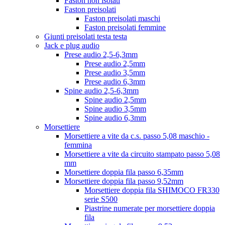
Faston non isolati
Faston preisolati
Faston preisolati maschi
Faston preisolati femmine
Giunti preisolati testa testa
Jack e plug audio
Prese audio 2,5-6,3mm
Prese audio 2,5mm
Prese audio 3,5mm
Prese audio 6,3mm
Spine audio 2,5-6,3mm
Spine audio 2,5mm
Spine audio 3,5mm
Spine audio 6,3mm
Morsettiere
Morsettiere a vite da c.s. passo 5,08 maschio -
femmina
Morsettiere a vite da circuito stampato passo 5,08
mm
Morsettiere doppia fila passo 6,35mm
Morsettiere doppia fila passo 9,52mm
Morsettiere doppia fila SHIMOCO FR330
serie S500
Piastrine numerate per morsettiere doppia
fila