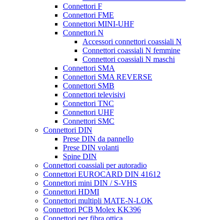
Connettori F
Connettori FME
Connettori MINI-UHF
Connettori N
Accessori connettori coassiali N
Connettori coassiali N femmine
Connettori coassiali N maschi
Connettori SMA
Connettori SMA REVERSE
Connettori SMB
Connettori televisivi
Connettori TNC
Connettori UHF
Connettori SMC
Connettori DIN
Prese DIN da pannello
Prese DIN volanti
Spine DIN
Connettori coassiali per autoradio
Connettori EUROCARD DIN 41612
Connettori mini DIN / S-VHS
Connettori HDMI
Connettori multipli MATE-N-LOK
Connettori PCB Molex KK396
Connettori per fibra ottica