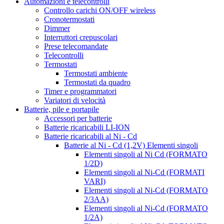
Automazioni e telecontrolli
Controllo carichi ON/OFF wireless
Cronotermostati
Dimmer
Interruttori crepuscolari
Prese telecomandate
Telecontrolli
Termostati
Termostati ambiente
Termostati da quadro
Timer e programmatori
Variatori di velocità
Batterie, pile e portapile
Accessori per batterie
Batterie ricaricabili LI-ION
Batterie ricaricabili al Ni - Cd
Batterie al Ni - Cd (1,2V) Elementi singoli
Elementi singoli al Ni Cd (FORMATO
1/2D)
Elementi singoli al Ni-Cd (FORMATI
VARI)
Elementi singoli al Ni-Cd (FORMATO
2/3AA)
Elementi singoli al Ni-Cd (FORMATO
1/2A)