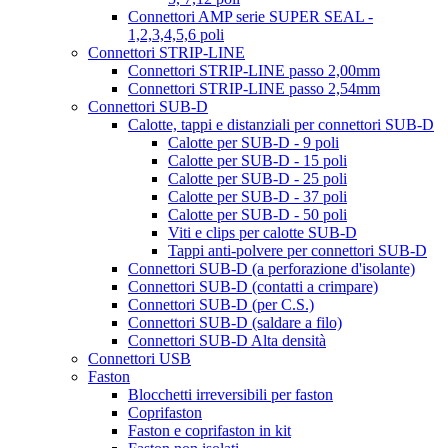
Connettori AMP serie SUPER SEAL -
1,2,3,4,5,6 poli
Connettori STRIP-LINE
Connettori STRIP-LINE passo 2,00mm
Connettori STRIP-LINE passo 2,54mm
Connettori SUB-D
Calotte, tappi e distanziali per connettori SUB-D
Calotte per SUB-D - 9 poli
Calotte per SUB-D - 15 poli
Calotte per SUB-D - 25 poli
Calotte per SUB-D - 37 poli
Calotte per SUB-D - 50 poli
Viti e clips per calotte SUB-D
Tappi anti-polvere per connettori SUB-D
Connettori SUB-D (a perforazione d'isolante)
Connettori SUB-D (contatti a crimpare)
Connettori SUB-D (per C.S.)
Connettori SUB-D (saldare a filo)
Connettori SUB-D Alta densità
Connettori USB
Faston
Blocchetti irreversibili per faston
Coprifaston
Faston e coprifaston in kit