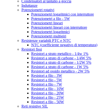
Condensatori al tantalio a goccia
Induttanze
Potenziometri rotativi
Potenziometri logaritmici con interruttore
Potenziometri a filo - 5W
Potenziometri lineari
Potenziometri lineari con interruttore
Potenziometri logaritmici
Potenziometri multigiri
Resistenze variabili PTC e NTC
NTC (coefficiente negativo di temperatura)
Resistori fissi
Resistori a strato metallico - 1/4w 1%
Resistori a strato di carbone - 1/4W 5%
Resistori a strato di carbone - 1/2W 5%
Resistori a strato di carbone - 1W 5%
Resistori ad ossido metallico - 2W 5%
Resistori a filo - 3W
Resistori a filo - 5W
Resistori a filo - 7W
Resistori a filo - 10W
Resistori a filo - 20W
Resistori a filo - 25W
Resistori a filo - 50W
Reti resistive SIL