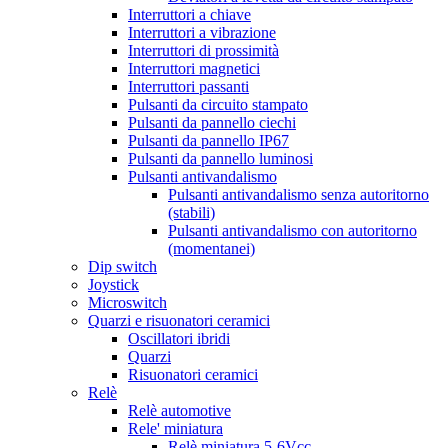
Interruttori a chiave
Interruttori a vibrazione
Interruttori di prossimità
Interruttori magnetici
Interruttori passanti
Pulsanti da circuito stampato
Pulsanti da pannello ciechi
Pulsanti da pannello IP67
Pulsanti da pannello luminosi
Pulsanti antivandalismo
Pulsanti antivandalismo senza autoritorno
(stabili)
Pulsanti antivandalismo con autoritorno
(momentanei)
Dip switch
Joystick
Microswitch
Quarzi e risuonatori ceramici
Oscillatori ibridi
Quarzi
Risuonatori ceramici
Relè
Relè automotive
Rele' miniatura
Relè miniatura 5-6Vcc