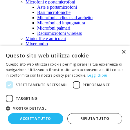
Microfoni e portamicrofoni
Aste e portamicrofoni
Basi microfoniche
Microfoni a clips e ad archetto
Microfoni ad impugnatura
Microfoni palmari
Radiomicrofoni wireless
Minicuffie e auricolari
Mixer audio
Treppiedi per casse acustiche
×
Display e scritte scorrevoli
Questo sito web utilizza cookie
Display
Questo sito web utilizza i cookie per migliorare la tua esperienza di
Display a matrice
Scritte scorrevoli
navigazione. Utilizzando il nostro sito web acconsenti a tutti i cookie
Dissipatori e isolatori
in conformità con la nostra policy per i cookie.
Leggi di più
Dissipatori termici
STRETTAMENTE NECESSARI
PERFORMANCE
Isolatori per transistor
Domotica
Campanelli senza fili
TARGETING
Citofoni e videocitofoni
Controllo accessi
MOSTRA DETTAGLI
Lampade ad accensione automatica (PIR)
Sensori di movimento
ACCETTA TUTTO
RIFIUTA TUTTO
Scacciatopi, scacciamosche, scacciacani e
elettroinsetticidi.