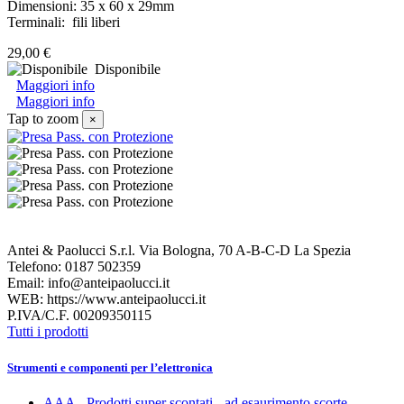
Dimensioni: 35 x 60 x 29mm
Terminali: fili liberi
29,00 €
Disponibile
Maggiori info
Maggiori info
Tap to zoom
×
Antei & Paolucci S.r.l. Via Bologna, 70 A-B-C-D La Spezia
Telefono: 0187 502359
Email: info@anteipaolucci.it
WEB: https://www.anteipaolucci.it
P.IVA/C.F. 00209350115
Tutti i prodotti
Strumenti e componenti per l’elettronica
AAA - Prodotti super scontati - ad esaurimento scorte