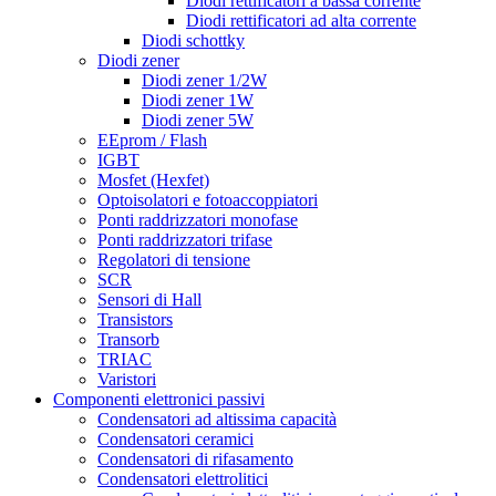
Diodi rettificatori a bassa corrente
Diodi rettificatori ad alta corrente
Diodi schottky
Diodi zener
Diodi zener 1/2W
Diodi zener 1W
Diodi zener 5W
EEprom / Flash
IGBT
Mosfet (Hexfet)
Optoisolatori e fotoaccoppiatori
Ponti raddrizzatori monofase
Ponti raddrizzatori trifase
Regolatori di tensione
SCR
Sensori di Hall
Transistors
Transorb
TRIAC
Varistori
Componenti elettronici passivi
Condensatori ad altissima capacità
Condensatori ceramici
Condensatori di rifasamento
Condensatori elettrolitici