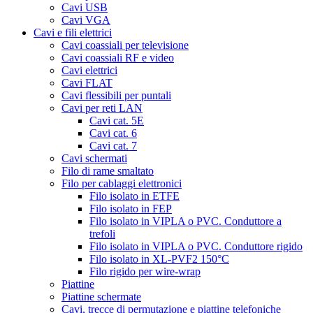
Cavi USB
Cavi VGA
Cavi e fili elettrici
Cavi coassiali per televisione
Cavi coassiali RF e video
Cavi elettrici
Cavi FLAT
Cavi flessibili per puntali
Cavi per reti LAN
Cavi cat. 5E
Cavi cat. 6
Cavi cat. 7
Cavi schermati
Filo di rame smaltato
Filo per cablaggi elettronici
Filo isolato in ETFE
Filo isolato in FEP
Filo isolato in VIPLA o PVC. Conduttore a
trefoli
Filo isolato in VIPLA o PVC. Conduttore rigido
Filo isolato in XL-PVF2 150°C
Filo rigido per wire-wrap
Piattine
Piattine schermate
Cavi, trecce di permutazione e piattine telefoniche