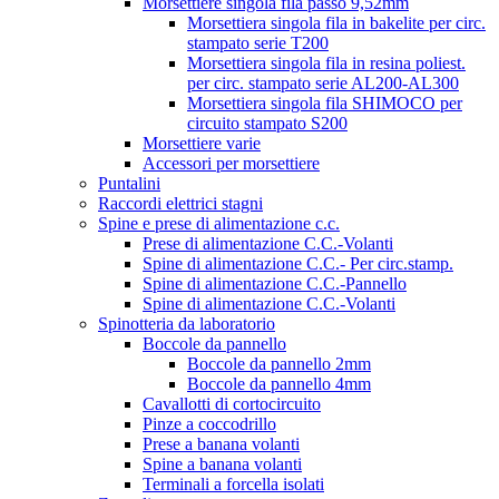
Morsettiere singola fila passo 9,52mm
Morsettiera singola fila in bakelite per circ.
stampato serie T200
Morsettiera singola fila in resina poliest.
per circ. stampato serie AL200-AL300
Morsettiera singola fila SHIMOCO per
circuito stampato S200
Morsettiere varie
Accessori per morsettiere
Puntalini
Raccordi elettrici stagni
Spine e prese di alimentazione c.c.
Prese di alimentazione C.C.-Volanti
Spine di alimentazione C.C.- Per circ.stamp.
Spine di alimentazione C.C.-Pannello
Spine di alimentazione C.C.-Volanti
Spinotteria da laboratorio
Boccole da pannello
Boccole da pannello 2mm
Boccole da pannello 4mm
Cavallotti di cortocircuito
Pinze a coccodrillo
Prese a banana volanti
Spine a banana volanti
Terminali a forcella isolati