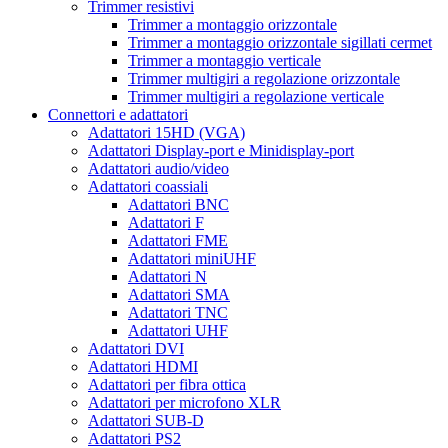
Trimmer resistivi
Trimmer a montaggio orizzontale
Trimmer a montaggio orizzontale sigillati cermet
Trimmer a montaggio verticale
Trimmer multigiri a regolazione orizzontale
Trimmer multigiri a regolazione verticale
Connettori e adattatori
Adattatori 15HD (VGA)
Adattatori Display-port e Minidisplay-port
Adattatori audio/video
Adattatori coassiali
Adattatori BNC
Adattatori F
Adattatori FME
Adattatori miniUHF
Adattatori N
Adattatori SMA
Adattatori TNC
Adattatori UHF
Adattatori DVI
Adattatori HDMI
Adattatori per fibra ottica
Adattatori per microfono XLR
Adattatori SUB-D
Adattatori PS2