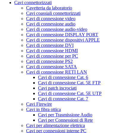
Cavi connettorizzati
Cavetteria da laboratorio
Cavi coassiali connettorizzati
Cavi di connessione video
Cavi di connessione audio
Cavi di connessione audio-video
Cavi di connessione DISPLAY PORT
Cavi di connessione dispositivi APPLE
Cavi di connessione DVI
Cavi di connessione HDMI
Cavi di connessione per PC
Cavi di connessione PS2
Cavi di connessione SATA
Cavi di connessione RETI LAN
Cavi di connessione Cat. 6
Cavi di connessione Cat. 5E FTP
Cavi patch incrociati
Cavi di connessione Cat. 5E UTP
Cavi di connessione Cat. 7
Cavi Firewire
Cavi in fibra ottica
Cavi per Trasmissione Audio
Cavi per Connessioni di Rete
Cavi per alimentazione elettrica
Cavi per connessioni interne PC