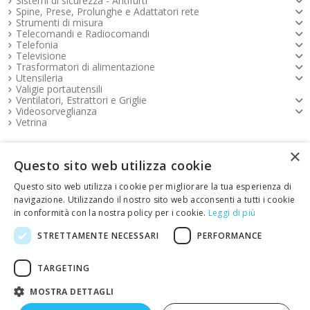
Sistemi di sicurezza - Antifurti
Spine, Prese, Prolunghe e Adattatori rete
Strumenti di misura
Telecomandi e Radiocomandi
Telefonia
Televisione
Trasformatori di alimentazione
Utensileria
Valigie portautensili
Ventilatori, Estrattori e Griglie
Videosorveglianza
Vetrina
×
Pagamenti FOOTER
Questo sito web utilizza cookie
Questo sito web utilizza i cookie per migliorare la tua esperienza di
Copyright e contatti FOOTER
navigazione. Utilizzando il nostro sito web acconsenti a tutti i cookie
in conformità con la nostra policy per i cookie.
Leggi di più
link Emotion FOOTER
STRETTAMENTE NECESSARI
PERFORMANCE
TARGETING
Restituisci articoli
MOSTRA DETTAGLI