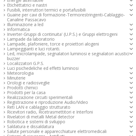
Energie alternative
Etichettatrici e nastri
Fusibili, interruttori termici e portafusibili
Guaine per cavi di formazione-Termorestringenti-Cablaggio-
Canaline Passacavo
Illuminazione a led
Informatica
Inverter-Gruppi di continuita' (U.P.S.) e Gruppi elettrogeni
Lampade da laboratorio
Lampade, plafoniere, torce e proiettori alogeni
Lampeggianti e luci rotanti.
Led, microlampade, segnalatori luminosi e segnalatori acustici -
buzzer
Localizzatori G.P.S.
Luci psichedeliche ed effetti luminosi
Meteorologia
Minuterie
Orologi e radiosveglie
Prodotti chimici
Prodotti per la casa
Realizzazione circuiti sperimentali
Registrazione e riproduzione Audio/Video
Reti LAN e cablaggio strutturato
Ricevitori radio, Ricetrasmettitori e Interfoni
Rivelatori di metalli Metal detector
Robotica e sistemi di sviluppo
Saldatura e dissaldatura
Salute personale e apparecchiature elettromedicali