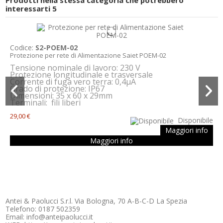
Prodotti nella stessa categoria che potrebbero
interessarti
5
Codice:
S2-POEM-02
Protezione per rete di Alimentazione Saiet POEM-02
Tensione nominale di lavoro: 230 V
Protezione longitudinale e trasversale
Corrente di fuga vero terra: 0,4μA
Grado di protezione: IP67
Dimensioni: 35 x 60 x 29mm
Terminali: fili liberi
29,00 €
Disponibile
Maggiori info
Maggiori info
Antei & Paolucci S.r.l. Via Bologna, 70 A-B-C-D La Spezia
Telefono: 0187 502359
Email: info@anteipaolucci.it