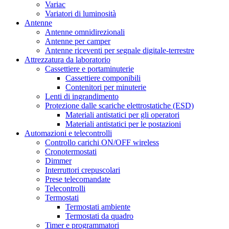
Variac
Variatori di luminosità
Antenne
Antenne omnidirezionali
Antenne per camper
Antenne riceventi per segnale digitale-terrestre
Attrezzatura da laboratorio
Cassettiere e portaminuterie
Cassettiere componibili
Contenitori per minuterie
Lenti di ingrandimento
Protezione dalle scariche elettrostatiche (ESD)
Materiali antistatici per gli operatori
Materiali antistatici per le postazioni
Automazioni e telecontrolli
Controllo carichi ON/OFF wireless
Cronotermostati
Dimmer
Interruttori crepuscolari
Prese telecomandate
Telecontrolli
Termostati
Termostati ambiente
Termostati da quadro
Timer e programmatori