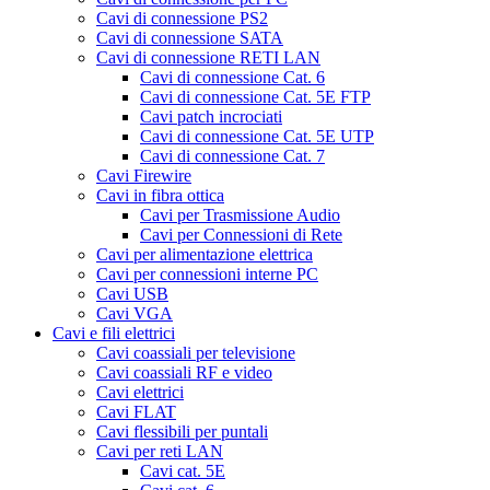
Cavi di connessione PS2
Cavi di connessione SATA
Cavi di connessione RETI LAN
Cavi di connessione Cat. 6
Cavi di connessione Cat. 5E FTP
Cavi patch incrociati
Cavi di connessione Cat. 5E UTP
Cavi di connessione Cat. 7
Cavi Firewire
Cavi in fibra ottica
Cavi per Trasmissione Audio
Cavi per Connessioni di Rete
Cavi per alimentazione elettrica
Cavi per connessioni interne PC
Cavi USB
Cavi VGA
Cavi e fili elettrici
Cavi coassiali per televisione
Cavi coassiali RF e video
Cavi elettrici
Cavi FLAT
Cavi flessibili per puntali
Cavi per reti LAN
Cavi cat. 5E