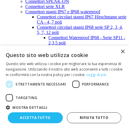
Connettori SPEAK-ON
Connettori serie XLR
Connettori stagni IP67 e IP68 waterproof
Connettori circolari stagni IP67 Hirschmann serie
CA - 4, 7 poli
Connettori circolari stagni IP68 serie SP 2, 3, 4,
5, 7, 12 poli
Connettori Waterproof IP68 - Serie SP11 -
2,3,5 poli
Connettori Waterproof IP68 - Serie SP13 -
×
2,3,4,5 poli
Questo sito web utilizza cookie
Connettori Waterproof IP68 - Serie SP21 -
2,3,4 poli
Questo sito web utilizza i cookie per migliorare la tua esperienza di
Connettori Waterproof IP68 - Serie SP21 -
navigazione. Utilizzando il nostro sito web acconsenti a tutti i cookie
5, 7,12 poli
in conformità con la nostra policy per i cookie.
Leggi di più
Connettori AMP serie SUPER SEAL -
STRETTAMENTE NECESSARI
PERFORMANCE
1,2,3,4,5,6 poli
Connettori STRIP-LINE
Connettori STRIP-LINE passo 2,00mm
TARGETING
Connettori STRIP-LINE passo 2,54mm
Connettori SUB-D
MOSTRA DETTAGLI
Calotte, tappi e distanziali per connettori SUB-D
Calotte per SUB-D - 9 poli
ACCETTA TUTTO
RIFIUTA TUTTO
Calotte per SUB-D - 15 poli
Calotte per SUB-D - 25 poli