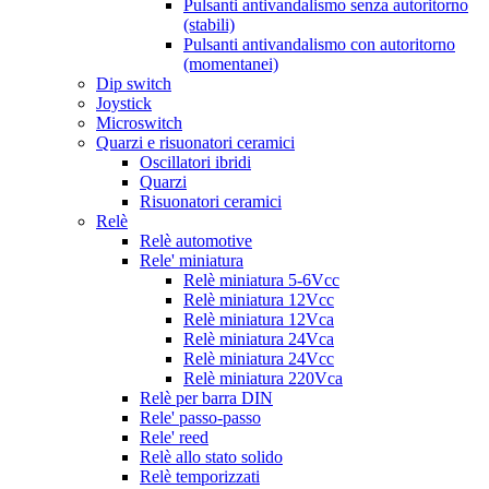
Pulsanti antivandalismo senza autoritorno
(stabili)
Pulsanti antivandalismo con autoritorno
(momentanei)
Dip switch
Joystick
Microswitch
Quarzi e risuonatori ceramici
Oscillatori ibridi
Quarzi
Risuonatori ceramici
Relè
Relè automotive
Rele' miniatura
Relè miniatura 5-6Vcc
Relè miniatura 12Vcc
Relè miniatura 12Vca
Relè miniatura 24Vca
Relè miniatura 24Vcc
Relè miniatura 220Vca
Relè per barra DIN
Rele' passo-passo
Rele' reed
Relè allo stato solido
Relè temporizzati