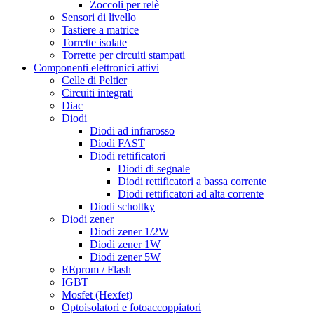
Zoccoli per relè
Sensori di livello
Tastiere a matrice
Torrette isolate
Torrette per circuiti stampati
Componenti elettronici attivi
Celle di Peltier
Circuiti integrati
Diac
Diodi
Diodi ad infrarosso
Diodi FAST
Diodi rettificatori
Diodi di segnale
Diodi rettificatori a bassa corrente
Diodi rettificatori ad alta corrente
Diodi schottky
Diodi zener
Diodi zener 1/2W
Diodi zener 1W
Diodi zener 5W
EEprom / Flash
IGBT
Mosfet (Hexfet)
Optoisolatori e fotoaccoppiatori