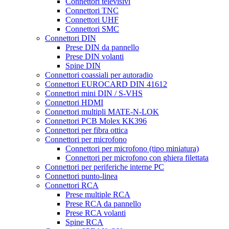
Connettori televisivi
Connettori TNC
Connettori UHF
Connettori SMC
Connettori DIN
Prese DIN da pannello
Prese DIN volanti
Spine DIN
Connettori coassiali per autoradio
Connettori EUROCARD DIN 41612
Connettori mini DIN / S-VHS
Connettori HDMI
Connettori multipli MATE-N-LOK
Connettori PCB Molex KK396
Connettori per fibra ottica
Connettori per microfono
Connettori per microfono (tipo miniatura)
Connettori per microfono con ghiera filettata
Connettori per periferiche interne PC
Connettori punto-linea
Connettori RCA
Prese multiple RCA
Prese RCA da pannello
Prese RCA volanti
Spine RCA