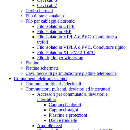
Cavi cat. 6
Cavi cat. 7
Cavi schermati
Filo di rame smaltato
Filo per cablaggi elettronici
Filo isolato in ETFE
Filo isolato in FEP
Filo isolato in VIPLA o PVC. Conduttore a
trefoli
Filo isolato in VIPLA o PVC. Conduttore rigido
Filo isolato in XL-PVF2 150°C
Filo rigido per wire-wrap
Piattine
Piattine schermate
Cavi, trecce di permutazione e piattine telefoniche
Componenti elettromeccanici
Commutatori binari e decimali
Commutatori, pulsanti, deviatori ed interruttori
Accessori per commutatori, deviatori e
interruttori
Cappucci colorati
Cappucci stagni
Piastrine e protezioni
Dadi e rondelle
Ampolle reed