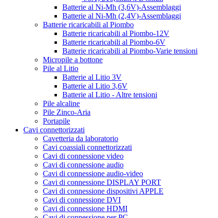
Batterie al Ni-Mh (3,6V)-Assemblaggi
Batterie al Ni-Mh (2,4V)-Assemblaggi
Batterie ricaricabili al Piombo
Batterie ricaricabili al Piombo-12V
Batterie ricaricabili al Piombo-6V
Batterie ricaricabili al Piombo-Varie tensioni
Micropile a bottone
Pile al Litio
Batterie al Litio 3V
Batterie al Litio 3,6V
Batterie al Litio - Altre tensioni
Pile alcaline
Pile Zinco-Aria
Portapile
Cavi connettorizzati
Cavetteria da laboratorio
Cavi coassiali connettorizzati
Cavi di connessione video
Cavi di connessione audio
Cavi di connessione audio-video
Cavi di connessione DISPLAY PORT
Cavi di connessione dispositivi APPLE
Cavi di connessione DVI
Cavi di connessione HDMI
Cavi di connessione per PC