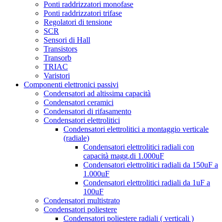
Ponti raddrizzatori monofase
Ponti raddrizzatori trifase
Regolatori di tensione
SCR
Sensori di Hall
Transistors
Transorb
TRIAC
Varistori
Componenti elettronici passivi
Condensatori ad altissima capacità
Condensatori ceramici
Condensatori di rifasamento
Condensatori elettrolitici
Condensatori elettrolitici a montaggio verticale
(radiale)
Condensatori elettrolitici radiali con
capacità magg.di 1.000uF
Condensatori elettrolitici radiali da 150uF a
1.000uF
Condensatori elettrolitici radiali da 1uF a
100uF
Condensatori multistrato
Condensatori poliestere
Condensatori poliestere radiali ( verticali )