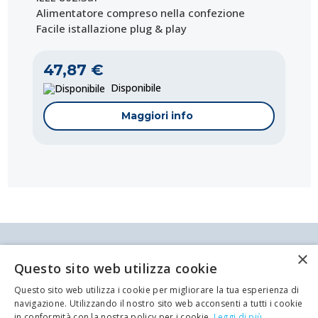
Alimentatore compreso nella confezione
Facile istallazione plug & play
47,87 €
Disponibile
Maggiori info
Antei & Paolucci S.r.l. Via Bologna, 70 A-B-C-D La
×
Spezia
Questo sito web utilizza cookie
P.IVA/C.F. 00209350115 Capitale sociale: €
84.500,00 Azienda iscritta al registro delle imprese
Questo sito web utilizza i cookie per migliorare la tua esperienza di
di La Spezia con il numero REA 62679
Codice:
Codice:
Codice:
Codice:
Codice:
Codice:
Codice:
Codice:
Codice:
MK-486622433
ET-42-94113
ET-42-94108
IC-SWHUB8GP4
ET-42-94211
IC-SWHUB-GB16
ET-42-94102
ET-42-94216
ET-42-94310
navigazione. Utilizzando il nostro sito web acconsenti a tutti i cookie
Privacy policy
Cookie Policy
in conformità con la nostra policy per i cookie.
Leggi di più