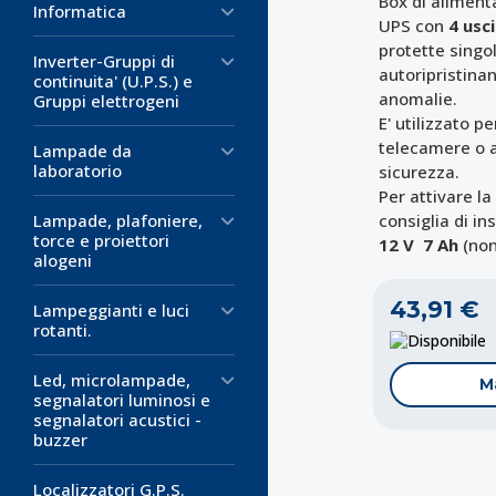
Box di aliment
Informatica
UPS con
4 usc
protette singo
Inverter-Gruppi di
autoripristinan
continuita' (U.P.S.) e
anomalie.
Gruppi elettrogeni
E' utilizzato p
telecamere o al
Lampade da
laboratorio
sicurezza.
Per attivare la
Lampade, plafoniere,
consiglia di in
torce e proiettori
12 V
7 Ah
(
non
alogeni
43,91 €
Lampeggianti e luci
rotanti.
D
Led, microlampade,
M
segnalatori luminosi e
segnalatori acustici -
buzzer
Localizzatori G.P.S.