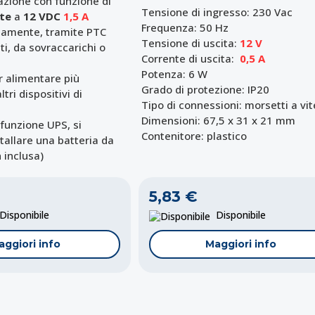
azione con funzione di
Tensione di ingresso: 230 Vac
ite
a
12 VDC
1,5 A
Frequenza: 50 Hz
lamente, tramite PTC
Tensione di uscita:
12 V
ti, da sovraccarichi o
Corrente di uscita:
0,5 A
Potenza: 6 W
er alimentare più
Grado di protezione: IP20
tri dispositivi di
Tipo di connessioni: morsetti a vit
Dimensioni: 67,5 x 31 x 21 mm
 funzione UPS, si
Contenitore: plastico
stallare una batteria da
 inclusa
)
5,83 €
isponibile
Disponibile
aggiori info
Maggiori info