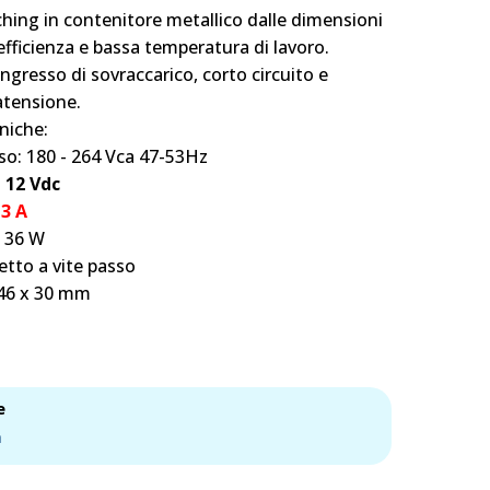
hing in contenitore metallico dalle dimensioni
efficienza e bassa temperatura di lavoro.
ngresso di sovraccarico, corto circuito e
atensione.
niche:
so: 180 - 264 Vca 47-53Hz
:
12 Vdc
:
3 A
 36 W
tto a vite passo
 46 x 30 mm
e
a