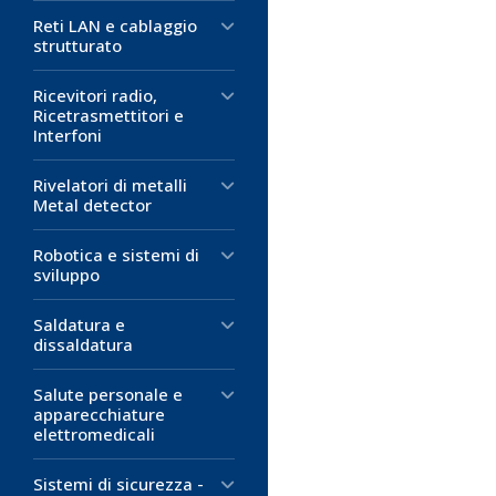
17,22 €
8,69 €
Reti LAN e cablaggio
D
D
strutturato
M
M
Ricevitori radio,
Ricetrasmettitori e
Interfoni
Rivelatori di metalli
Metal detector
Robotica e sistemi di
sviluppo
Saldatura e
dissaldatura
Salute personale e
apparecchiature
elettromedicali
Sistemi di sicurezza -