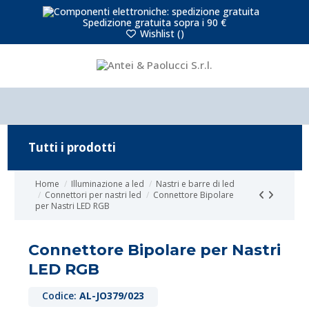
Spedizione gratuita sopra i 90 €
Wishlist (
)
Tutti i prodotti
Home
Illuminazione a led
Nastri e barre di led
Connettori per nastri led
Connettore Bipolare
per Nastri LED RGB
Connettore Bipolare per Nastri
LED RGB
Codice:
AL-JO379/023