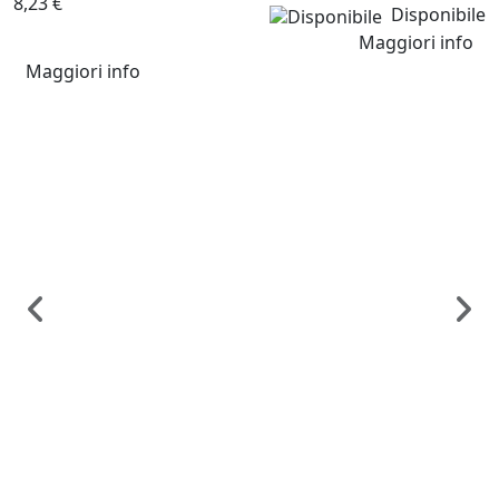
8,23 €
Disponibile
Maggiori info
Maggiori info
Co
C
C
d