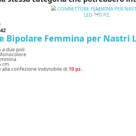
d
042
e Bipolare Femmina per Nastri 
 a due poli
 Monocolore
femmina
5 cm
e alla confezione indivisibile di
10 pz.