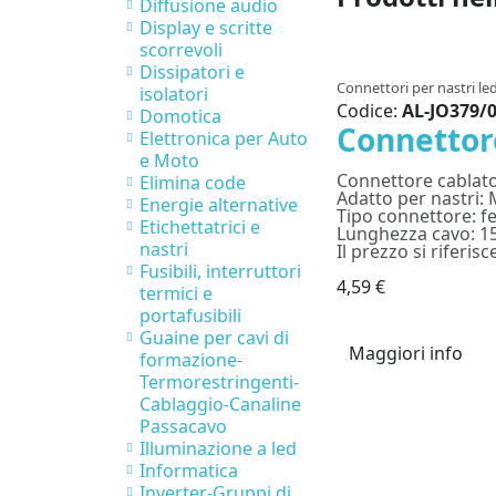
Diffusione audio
Display e scritte
scorrevoli
Dissipatori e
Connettori per nastri le
isolatori
Codice:
AL-JO379/
Domotica
Connettor
Elettronica per Auto
e Moto
Connettore cablato
Elimina code
Adatto per nastri:
Energie alternative
Tipo connettore: 
Etichettatrici e
Lunghezza cavo: 1
nastri
Il prezzo si riferisc
Fusibili, interruttori
4,59 €
termici e
portafusibili
Guaine per cavi di
Maggiori info
formazione-
Termorestringenti-
Cablaggio-Canaline
Passacavo
Illuminazione a led
Informatica
Inverter-Gruppi di