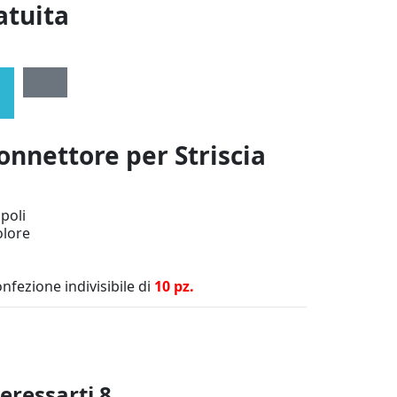
atuita
onnettore per Striscia
poli
olore
confezione indivisibile di
10 pz.
teressarti
8