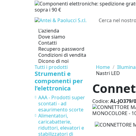
sopra i 90 €
L'azienda
Dove siamo
Contatti
Recupero password
Condizioni di vendita
Dicono di noi
Tutti i prodotti
Home
Illumina
Strumenti e
Nastri LED
componenti per
Connet
l’elettronica
AAA - Prodotti super
Codice:
AL-JO379/
scontati - ad
esaurimento scorte
Alimentatori,
caricabatterie,
riduttori, elevatori e
stabilizzatori di