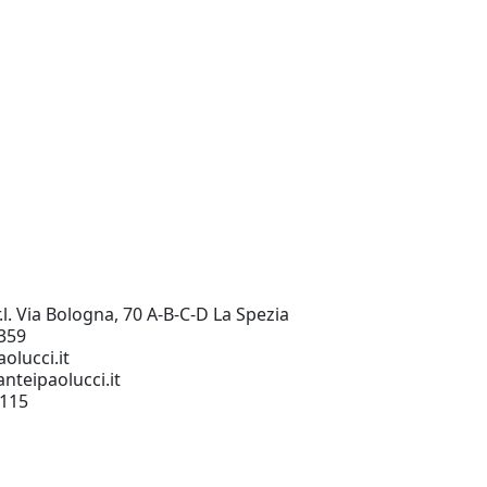
.l. Via Bologna, 70 A-B-C-D La Spezia
359
olucci.it
nteipaolucci.it
0115