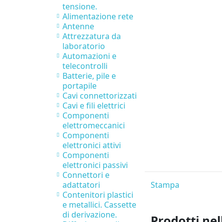
tensione.
Alimentazione rete
Antenne
Attrezzatura da
laboratorio
Automazioni e
telecontrolli
Batterie, pile e
portapile
Cavi connettorizzati
Cavi e fili elettrici
Componenti
elettromeccanici
Componenti
elettronici attivi
Componenti
elettronici passivi
Connettori e
Stampa
adattatori
Contenitori plastici
e metallici. Cassette
di derivazione.
Prodotti nel