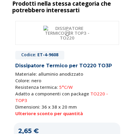
Prodotti nella stessa categoria che
potrebbero interessarti
Codice:
ET-4-9420
Piastrina Isolante in Mica Per TO126
Piastrina di isolamento
Codice:
ET-4-9608
Per contenitore:
TO126
Dissipatore Termico per TO220 TO3P
Spessore: 0,05 mm - 0,08 mm
Materiale: mica
Materiale: alluminio anodizzato
Colore: nero
Resistenza termica:
5°C/W
0,07 €
Adatto a componenti con package
TO220
-
Disponibile
TOP3
Dimensioni: 36 x 38 x 20 mm
Maggiori info
Ulteriore sconto per quantità
2,65 €