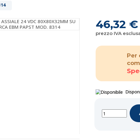
314
46,32 €
prezzo IVA esclus
Per 
com
Spe
Disponi