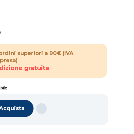
a
ordini superiori a 90€
(IVA
presa)
dizione gratuita
bile
Acquista