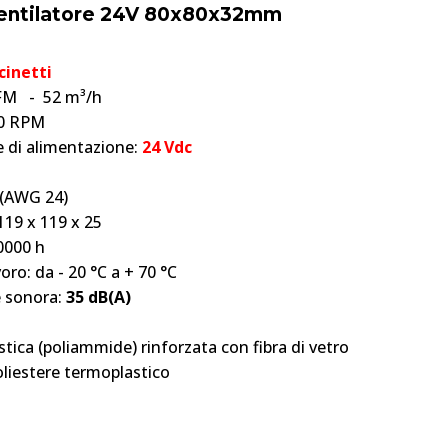
Ventilatore 24V 80x80x32mm
cinetti
CFM - 52 m³/h
00 RPM
 di alimentazione:
24 Vdc
i (AWG 24)
119 x 119 x 25
70000 h
ro: da - 20 °C a + 70 °C
e sonora:
35 dB(A)
astica (poliammide) rinforzata con fibra di vetro
oliestere termoplastico