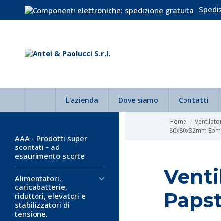
Spediz
L'azienda
Dove siamo
Contatti
Home
Ventilator
80x80x32mm Ebm 
AAA - Prodotti super
scontati - ad
esaurimento scorte
Vent
Alimentatori,
caricabatterie,
Papst
riduttori, elevatori e
stabilizzatori di
tensione.