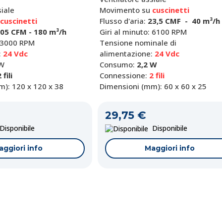
siale
Movimento su
cuscinetti
cuscinetti
Flusso d'aria:
23,5 CMF - 40 m³/h
05 CFM - 180 m³/h
Giri al minuto: 6100 RPM
: 3000 RPM
Tensione nominale di
:
24 Vdc
alimentazione:
24 Vdc
 W
Consumo:
2,2 W
 fili
Connessione:
2 fili
): 120 x 120 x 38
Dimensioni (mm): 60 x 60 x 25
29,75 €
isponibile
Disponibile
aggiori info
Maggiori info