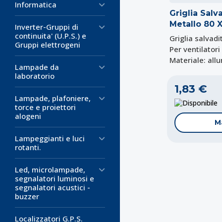
Informatica
Griglia Salv
Metallo 80 
Inverter-Gruppi di
continuita' (U.P.S.) e
Griglia salvadi
Gruppi elettrogeni
Per ventilatori
Materiale: all
Lampade da
laboratorio
1,83 €
Lampade, plafoniere,
D
torce e proiettori
alogeni
M
Lampeggianti e luci
rotanti.
Led, microlampade,
segnalatori luminosi e
segnalatori acustici -
buzzer
Localizzatori G.P.S.