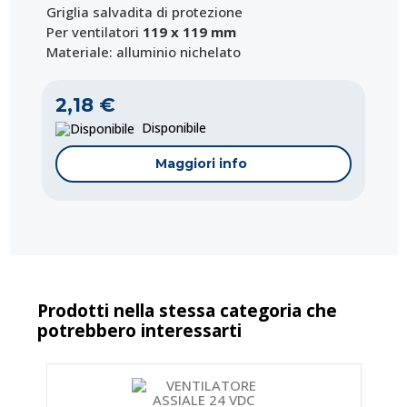
Griglia salvadita di protezione
Per ventilatori
119 x 119 mm
Materiale: alluminio nichelato
2,18 €
Disponibile
Maggiori info
Prodotti nella stessa categoria che
potrebbero interessarti
Codice:
Codice:
ET-45-9690
PM-LZ41