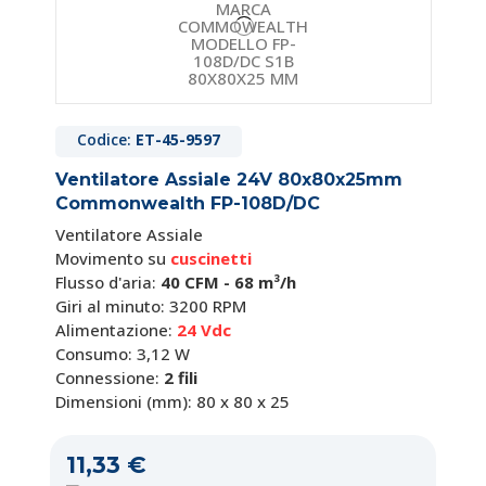
Griglia Salvadita di Protezione con
Griglia Salvadita di Protezione con
Filtro per Ventilatore da 120 X 120 mm
Filtro in Metallo per Ventilatore da 120 X
120 mm
Griglia salvadita di protezione con filtro.
Per ventilatore da 120 x 120 mm
Griglia salvadita di protezione con filtro in
Materiale Griglia:
metallo per ventilatore da 120 X 120 mm.
PVC
Codice:
ET-45-9597
Filtro: acrilico
Dimensioni: 156 x 133 x 12 mm.
Ventilatore Assiale 24V 80x80x25mm
Commonwealth FP-108D/DC
10,73 €
Ventilatore Assiale
3,67 €
Disponibile
Movimento su
cuscinetti
Disponibile
Flusso d'aria:
40 CFM - 68 m³/h
Maggiori info
Giri al minuto: 3200 RPM
Maggiori info
Alimentazione:
24 Vdc
Consumo: 3,12 W
Connessione:
2 fili
Dimensioni (mm): 80 x 80 x 25
11,33 €