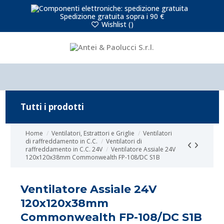
Spedizione gratuita sopra i 90 €
Wishlist (
)
Tutti i prodotti
Home
Ventilatori, Estrattori e Griglie
Ventilatori
di raffreddamento in C.C.
Ventilatori di
raffreddamento in C.C. 24V
Ventilatore Assiale 24V
120x120x38mm Commonwealth FP-108/DC S1B
Ventilatore Assiale 24V
120x120x38mm
Commonwealth FP-108/DC S1B