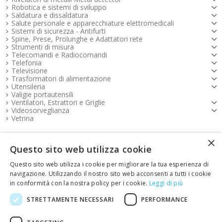
Robotica e sistemi di sviluppo
Saldatura e dissaldatura
Salute personale e apparecchiature elettromedicali
Sistemi di sicurezza - Antifurti
Spine, Prese, Prolunghe e Adattatori rete
Strumenti di misura
Telecomandi e Radiocomandi
Telefonia
Televisione
Trasformatori di alimentazione
Utensileria
Valigie portautensili
Ventilatori, Estrattori e Griglie
Videosorveglianza
Vetrina
×
Pagamenti FOOTER
Questo sito web utilizza cookie
Questo sito web utilizza i cookie per migliorare la tua esperienza di
Copyright e contatti FOOTER
navigazione. Utilizzando il nostro sito web acconsenti a tutti i cookie
in conformità con la nostra policy per i cookie.
Leggi di più
link Emotion FOOTER
STRETTAMENTE NECESSARI
PERFORMANCE