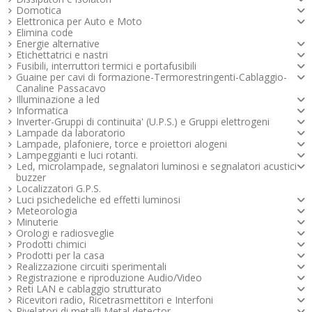
Maggiori info
Maggiori info
Maggiori info
Maggiori info
Maggiori info
Maggiori info
Domotica
Maggiori info
Maggiori info
Maggiori info
Elettronica per Auto e Moto
Elimina code
Energie alternative
Etichettatrici e nastri
Fusibili, interruttori termici e portafusibili
Guaine per cavi di formazione-Termorestringenti-Cablaggio-
Canaline Passacavo
Illuminazione a led
Informatica
Inverter-Gruppi di continuita' (U.P.S.) e Gruppi elettrogeni
Lampade da laboratorio
Lampade, plafoniere, torce e proiettori alogeni
Lampeggianti e luci rotanti.
Led, microlampade, segnalatori luminosi e segnalatori acustici -
buzzer
Localizzatori G.P.S.
Luci psichedeliche ed effetti luminosi
Meteorologia
Minuterie
Orologi e radiosveglie
Prodotti chimici
Prodotti per la casa
Realizzazione circuiti sperimentali
Registrazione e riproduzione Audio/Video
Reti LAN e cablaggio strutturato
Ricevitori radio, Ricetrasmettitori e Interfoni
Rivelatori di metalli Metal detector