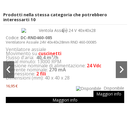
Prodotti nella stessa categoria che potrebbero
interessarti
10
Codice:
DC-RND460-085
Ventilatore Assiale 24V 40x40x28mm RND 460-00085
Ventilatore assiale
Movimento su
cuscinetti
Flusso d'aria:
40,4 m³/h
Giri al minuto: 13000 RPM
Tensione nominale di alimentazione:
24 Vdc
Corrente nominale:
270 mA
Connessione:
2 fili
Dimensioni (mm): 40 x 40 x 28
16,95 €
Disponibile
Maggiori info
Maggiori info