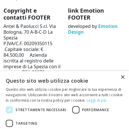
Copyright e
link Emotion
contatti FOOTER
FOOTER
Antei & Paolucci S.r.l. Via
developed by
Emotion
Bologna, 70 A-B-C-D La
Design
Spezia
P.IVA/C.F. 00209350115
Capitale sociale: €
84.500,00 Azienda
iscritta al registro delle
imprese di La Spezia con il
numero REA 62679
×
Privacy policy
Cookie
Questo sito web utilizza cookie
Policy
Questo sito web utilizza i cookie per migliorare la tua esperienza di
Telefono: 0187 502359
navigazione. Utilizzando il nostro sito web acconsenti a tutti i cookie
Scrivi una mail al nostro
in conformità con la nostra policy per i cookie.
Leggi di più
staff +
STRETTAMENTE NECESSARI
PERFORMANCE
TARGETING
Restituisci articoli