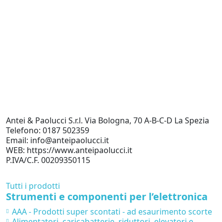
C
D
4
Antei & Paolucci S.r.l. Via Bologna, 70 A-B-C-D La Spezia
Telefono: 0187 502359
Email: info@anteipaolucci.it
WEB: https://www.anteipaolucci.it
P.IVA/C.F. 00209350115
Tutti i prodotti
Strumenti e componenti per l’elettronica
AAA - Prodotti super scontati - ad esaurimento scorte
Alimentatori, caricabatterie, riduttori, elevatori e