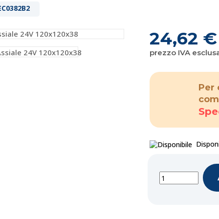
EC0382B2
24,62 €
prezzo IVA esclus
Per 
com
Spe
Disponi