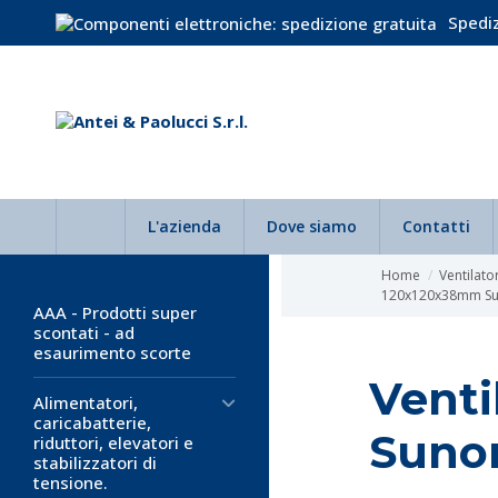
Spediz
L'azienda
Dove siamo
Contatti
Home
Ventilator
120x120x38mm S
AAA - Prodotti super
scontati - ad
esaurimento scorte
Venti
Alimentatori,
caricabatterie,
Suno
riduttori, elevatori e
stabilizzatori di
tensione.