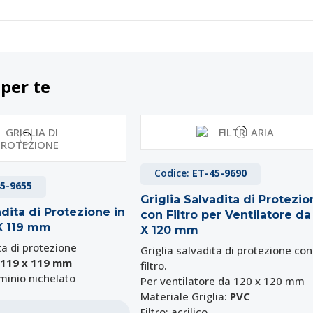
 per te
Codice:
ET-45-9690
5-9655
Griglia Salvadita di Protezi
adita di Protezione in
con Filtro per Ventilatore da
 X 119 mm
X 120 mm
ta di protezione
Griglia salvadita di protezione con
119 x 119 mm
filtro.
uminio nichelato
Per ventilatore da 120 x 120 mm
Materiale Griglia:
PVC
Filtro: acrilico