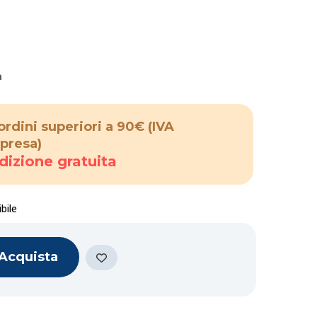
a
ordini superiori a 90€
(IVA
presa)
dizione gratuita
bile
Acquista