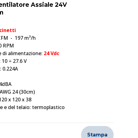
entilatore Assiale 24V
m
cinetti
 CFM - 197 m³/h
00 RPM
 di alimentazione:
24 Vdc
 10 ÷ 27.6 V
: 0.224A
44dBA
li AWG 24 (30cm)
20 x 120 x 38
e e del telaio: termoplastico
Stampa