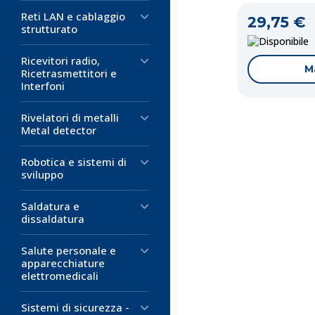
Reti LAN e cablaggio
29,75 €
strutturato
D
Ricevitori radio,
M
Ricetrasmettitori e
Interfoni
Rivelatori di metalli
Metal detector
Robotica e sistemi di
sviluppo
Saldatura e
dissaldatura
Codice:
Codice:
Codice:
ET-4
ET-4
ET-4
Salute personale e
Ventilatore 
Ventilatore 
Ventilatore 
apparecchiature
elettromedicali
40x40x20m
120x120x3
92x92x25m
Bronzine
FP-108/DC S
FP-108B/DC
Sistemi di sicurezza -
Tensione di a
Ventilatore as
Ventola assial