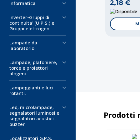
2,18 €
Informatica
D
Inverter-Gruppi di
continuita' (U.P.S.) e
M
Gruppi elettrogeni
Lampade da
laboratorio
Lampade, plafoniere,
torce e proiettori
alogeni
Lampeggianti e luci
rotanti.
Led, microlampade,
Prodotti 
segnalatori luminosi e
segnalatori acustici -
buzzer
Localizzatori G.P.S.