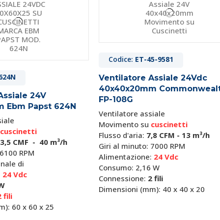
Codice:
ET-45-9581
624N
Ventilatore Assiale 24Vdc
40x40x20mm Commonweal
Assiale 24V
FP-108G
 Ebm Papst 624N
Ventilatore assiale
siale
Movimento su
cuscinetti
cuscinetti
Flusso d'aria:
7,8 CFM - 13 m³/h
3,5 CMF - 40 m³/h
Giri al minuto: 7000 RPM
: 6100 RPM
Alimentazione:
24 Vdc
nale di
Consumo: 2,16 W
:
24 Vdc
Connessione:
2 fili
 W
Dimensioni (mm): 40 x 40 x 20
 fili
m): 60 x 60 x 25